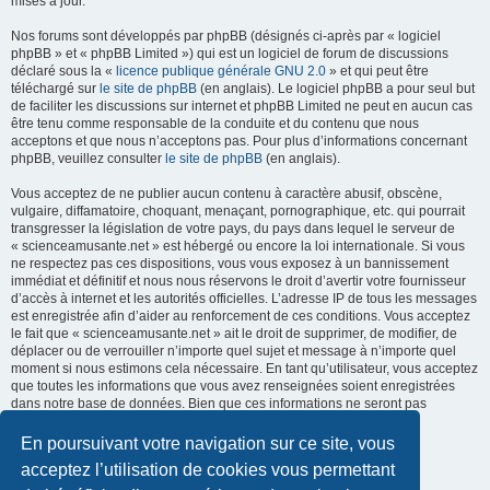
mises à jour.
Nos forums sont développés par phpBB (désignés ci-après par « logiciel
phpBB » et « phpBB Limited ») qui est un logiciel de forum de discussions
déclaré sous la «
licence publique générale GNU 2.0
» et qui peut être
téléchargé sur
le site de phpBB
(en anglais). Le logiciel phpBB a pour seul but
de faciliter les discussions sur internet et phpBB Limited ne peut en aucun cas
être tenu comme responsable de la conduite et du contenu que nous
acceptons et que nous n’acceptons pas. Pour plus d’informations concernant
phpBB, veuillez consulter
le site de phpBB
(en anglais).
Vous acceptez de ne publier aucun contenu à caractère abusif, obscène,
vulgaire, diffamatoire, choquant, menaçant, pornographique, etc. qui pourrait
transgresser la législation de votre pays, du pays dans lequel le serveur de
« scienceamusante.net » est hébergé ou encore la loi internationale. Si vous
ne respectez pas ces dispositions, vous vous exposez à un bannissement
immédiat et définitif et nous nous réservons le droit d’avertir votre fournisseur
d’accès à internet et les autorités officielles. L’adresse IP de tous les messages
est enregistrée afin d’aider au renforcement de ces conditions. Vous acceptez
le fait que « scienceamusante.net » ait le droit de supprimer, de modifier, de
déplacer ou de verrouiller n’importe quel sujet et message à n’importe quel
moment si nous estimons cela nécessaire. En tant qu’utilisateur, vous acceptez
que toutes les informations que vous avez renseignées soient enregistrées
dans notre base de données. Bien que ces informations ne seront pas
diffusées à une tierce partie sans votre consentement, ni
« scienceamusante.net », ni phpBB, ne pourront être tenus comme
En poursuivant votre navigation sur ce site, vous
responsables en cas de tentative de piratage informatique visant à
acceptez l’utilisation de cookies vous permettant
compromettre vos données.