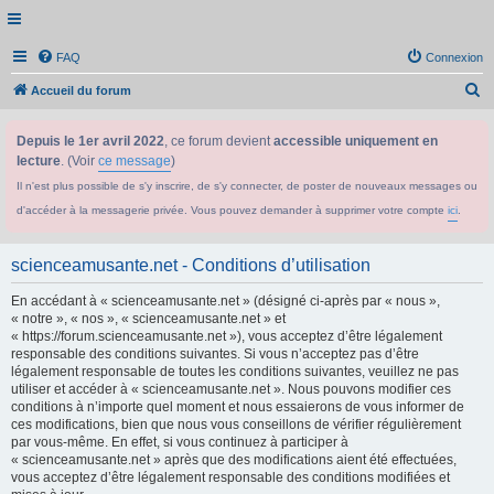
FAQ
Connexion
R
Accueil du forum
e
Depuis le 1er avril 2022
, ce forum devient
accessible uniquement en
c
lecture
. (Voir
ce message
)
h
Il n'est plus possible de s'y inscrire, de s'y connecter, de poster de nouveaux messages ou
e
d'accéder à la messagerie privée. Vous pouvez demander à supprimer votre compte
ici
.
r
c
scienceamusante.net - Conditions d’utilisation
h
En accédant à « scienceamusante.net » (désigné ci-après par « nous »,
e
« notre », « nos », « scienceamusante.net » et
r
« https://forum.scienceamusante.net »), vous acceptez d’être légalement
responsable des conditions suivantes. Si vous n’acceptez pas d’être
légalement responsable de toutes les conditions suivantes, veuillez ne pas
utiliser et accéder à « scienceamusante.net ». Nous pouvons modifier ces
conditions à n’importe quel moment et nous essaierons de vous informer de
ces modifications, bien que nous vous conseillons de vérifier régulièrement
par vous-même. En effet, si vous continuez à participer à
« scienceamusante.net » après que des modifications aient été effectuées,
vous acceptez d’être légalement responsable des conditions modifiées et