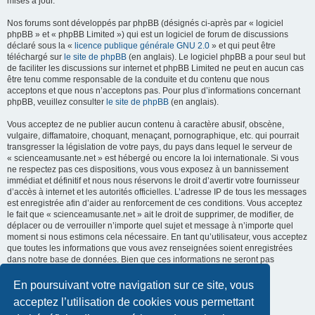
mises à jour.
Nos forums sont développés par phpBB (désignés ci-après par « logiciel
phpBB » et « phpBB Limited ») qui est un logiciel de forum de discussions
déclaré sous la «
licence publique générale GNU 2.0
» et qui peut être
téléchargé sur
le site de phpBB
(en anglais). Le logiciel phpBB a pour seul but
de faciliter les discussions sur internet et phpBB Limited ne peut en aucun cas
être tenu comme responsable de la conduite et du contenu que nous
acceptons et que nous n’acceptons pas. Pour plus d’informations concernant
phpBB, veuillez consulter
le site de phpBB
(en anglais).
Vous acceptez de ne publier aucun contenu à caractère abusif, obscène,
vulgaire, diffamatoire, choquant, menaçant, pornographique, etc. qui pourrait
transgresser la législation de votre pays, du pays dans lequel le serveur de
« scienceamusante.net » est hébergé ou encore la loi internationale. Si vous
ne respectez pas ces dispositions, vous vous exposez à un bannissement
immédiat et définitif et nous nous réservons le droit d’avertir votre fournisseur
d’accès à internet et les autorités officielles. L’adresse IP de tous les messages
est enregistrée afin d’aider au renforcement de ces conditions. Vous acceptez
le fait que « scienceamusante.net » ait le droit de supprimer, de modifier, de
déplacer ou de verrouiller n’importe quel sujet et message à n’importe quel
moment si nous estimons cela nécessaire. En tant qu’utilisateur, vous acceptez
que toutes les informations que vous avez renseignées soient enregistrées
dans notre base de données. Bien que ces informations ne seront pas
diffusées à une tierce partie sans votre consentement, ni
« scienceamusante.net », ni phpBB, ne pourront être tenus comme
En poursuivant votre navigation sur ce site, vous
responsables en cas de tentative de piratage informatique visant à
acceptez l’utilisation de cookies vous permettant
compromettre vos données.