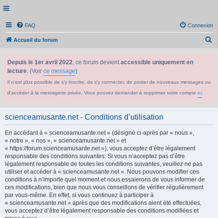
FAQ
Connexion
R
Accueil du forum
e
Depuis le 1er avril 2022
, ce forum devient
accessible uniquement en
c
lecture
. (Voir
ce message
)
h
Il n'est plus possible de s'y inscrire, de s'y connecter, de poster de nouveaux messages ou
e
d'accéder à la messagerie privée. Vous pouvez demander à supprimer votre compte
ici
.
r
c
scienceamusante.net - Conditions d’utilisation
h
En accédant à « scienceamusante.net » (désigné ci-après par « nous »,
e
« notre », « nos », « scienceamusante.net » et
r
« https://forum.scienceamusante.net »), vous acceptez d’être légalement
responsable des conditions suivantes. Si vous n’acceptez pas d’être
légalement responsable de toutes les conditions suivantes, veuillez ne pas
utiliser et accéder à « scienceamusante.net ». Nous pouvons modifier ces
conditions à n’importe quel moment et nous essaierons de vous informer de
ces modifications, bien que nous vous conseillons de vérifier régulièrement
par vous-même. En effet, si vous continuez à participer à
« scienceamusante.net » après que des modifications aient été effectuées,
vous acceptez d’être légalement responsable des conditions modifiées et