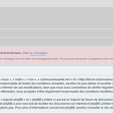
ent en lecture
. (Voir
ce message
)
ouveaux messages ou d'accéder à la messagerie privée. Vous pouvez demander à supprimer votre c
 nous », « notre », « nos », « scienceamusante.net » et « https://forum.scienceam
 responsable de toutes les conditions suivantes, veuillez ne pas utiliser et accéd
informer de ces modifications, bien que nous vous conseillons de vérifier régulièr
effectuées, vous acceptez d’être légalement responsable des conditions modifiées 
 logiciel phpBB » et « phpBB Limited ») qui est un logiciel de forum de discussio
iel phpBB a pour seul but de faciliter les discussions sur internet et phpBB Limit
ptons pas. Pour plus d’informations concernant phpBB, veuillez consulter
le site 