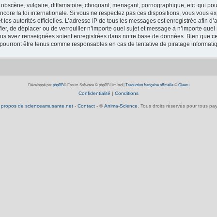
obscène, vulgaire, diffamatoire, choquant, menaçant, pornographique, etc. qui pourr
core la loi internationale. Si vous ne respectez pas ces dispositions, vous vous e
 et les autorités officielles. L’adresse IP de tous les messages est enregistrée afin 
fier, de déplacer ou de verrouiller n’importe quel sujet et message à n’importe que
vous avez renseignées soient enregistrées dans notre base de données. Bien que ces
 pourront être tenus comme responsables en cas de tentative de piratage informat
Développé par
phpBB
® Forum Software © phpBB Limited
|
Traduction française officielle
©
Qiaeru
Confidentialité
|
Conditions
 propos de scienceamusante.net
-
Contact
- ©
Anima-Science
. Tous droits réservés pour tous pay