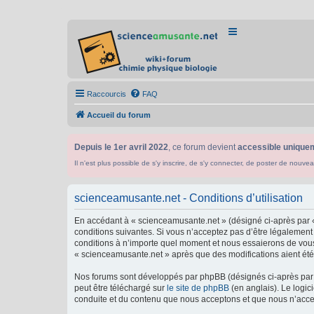
Raccourcis
FAQ
Accueil du forum
Depuis le 1er avril 2022
, ce forum devient
accessible uniquem
Il n'est plus possible de s'y inscrire, de s'y connecter, de poster de n
scienceamusante.net - Conditions d’utilisation
En accédant à « scienceamusante.net » (désigné ci-après par «
conditions suivantes. Si vous n’acceptez pas d’être légalement
conditions à n’importe quel moment et nous essaierons de vous 
« scienceamusante.net » après que des modifications aient été 
Nos forums sont développés par phpBB (désignés ci-après par «
peut être téléchargé sur
le site de phpBB
(en anglais). Le logic
conduite et du contenu que nous acceptons et que nous n’acce