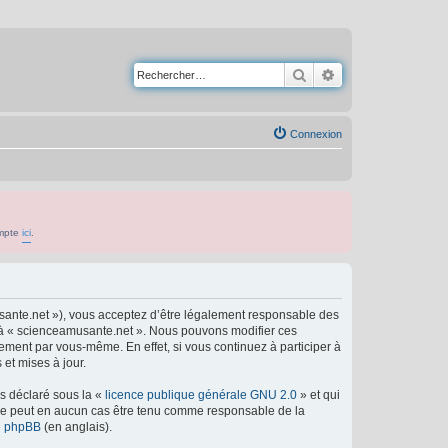
Rechercher
Recherche avancé
Connexion
ompte
ici
.
usante.net »), vous acceptez d’être légalement responsable des
er à « scienceamusante.net ». Nous pouvons modifier ces
ement par vous-même. En effet, si vous continuez à participer à
et mises à jour.
ns déclaré sous la «
licence publique générale GNU 2.0
» et qui
ed ne peut en aucun cas être tenu comme responsable de la
de phpBB
(en anglais).