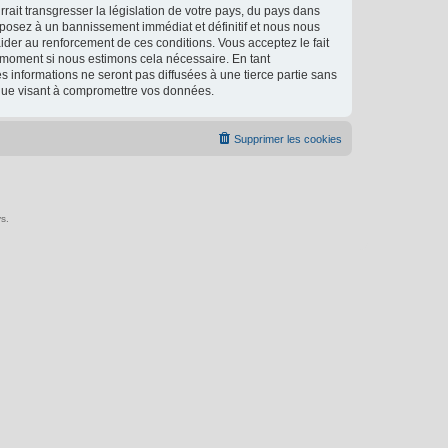
ait transgresser la législation de votre pays, du pays dans
xposez à un bannissement immédiat et définitif et nous nous
d’aider au renforcement de ces conditions. Vous acceptez le fait
l moment si nous estimons cela nécessaire. En tant
 informations ne seront pas diffusées à une tierce partie sans
ique visant à compromettre vos données.
Supprimer les cookies
s.