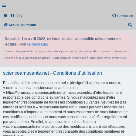
FAQ
Connexion
R
Accueil du forum
e
Depuis le 1er avril 2022
, ce forum devient
accessible uniquement en
c
lecture
. (Voir
ce message
)
h
Il n'est plus possible de s'y inscrire, de s'y connecter, de poster de nouveaux messages ou
e
d'accéder à la messagerie privée. Vous pouvez demander à supprimer votre compte
ici
.
r
c
scienceamusante.net - Conditions d’utilisation
h
En accédant à « scienceamusante.net » (désigné ci-après par « nous »,
e
« notre », « nos », « scienceamusante.net » et
r
« https://forum.scienceamusante.net »), vous acceptez d’être légalement
responsable des conditions suivantes. Si vous n’acceptez pas d’être
légalement responsable de toutes les conditions suivantes, veuillez ne pas
utiliser et accéder à « scienceamusante.net ». Nous pouvons modifier ces
conditions à n’importe quel moment et nous essaierons de vous informer de
ces modifications, bien que nous vous conseillons de vérifier régulièrement
par vous-même. En effet, si vous continuez à participer à
« scienceamusante.net » après que des modifications aient été effectuées,
vous acceptez d’être légalement responsable des conditions modifiées et