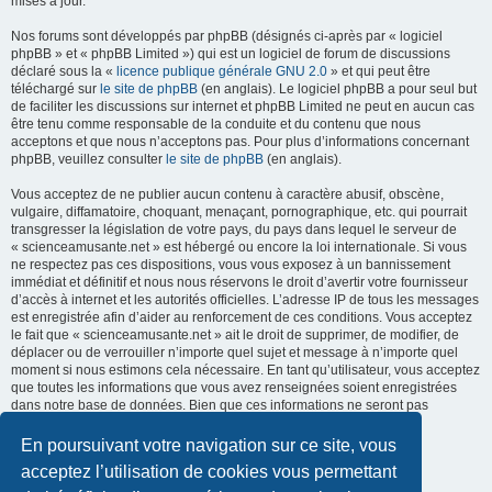
mises à jour.
Nos forums sont développés par phpBB (désignés ci-après par « logiciel
phpBB » et « phpBB Limited ») qui est un logiciel de forum de discussions
déclaré sous la «
licence publique générale GNU 2.0
» et qui peut être
téléchargé sur
le site de phpBB
(en anglais). Le logiciel phpBB a pour seul but
de faciliter les discussions sur internet et phpBB Limited ne peut en aucun cas
être tenu comme responsable de la conduite et du contenu que nous
acceptons et que nous n’acceptons pas. Pour plus d’informations concernant
phpBB, veuillez consulter
le site de phpBB
(en anglais).
Vous acceptez de ne publier aucun contenu à caractère abusif, obscène,
vulgaire, diffamatoire, choquant, menaçant, pornographique, etc. qui pourrait
transgresser la législation de votre pays, du pays dans lequel le serveur de
« scienceamusante.net » est hébergé ou encore la loi internationale. Si vous
ne respectez pas ces dispositions, vous vous exposez à un bannissement
immédiat et définitif et nous nous réservons le droit d’avertir votre fournisseur
d’accès à internet et les autorités officielles. L’adresse IP de tous les messages
est enregistrée afin d’aider au renforcement de ces conditions. Vous acceptez
le fait que « scienceamusante.net » ait le droit de supprimer, de modifier, de
déplacer ou de verrouiller n’importe quel sujet et message à n’importe quel
moment si nous estimons cela nécessaire. En tant qu’utilisateur, vous acceptez
que toutes les informations que vous avez renseignées soient enregistrées
dans notre base de données. Bien que ces informations ne seront pas
diffusées à une tierce partie sans votre consentement, ni
« scienceamusante.net », ni phpBB, ne pourront être tenus comme
En poursuivant votre navigation sur ce site, vous
responsables en cas de tentative de piratage informatique visant à
acceptez l’utilisation de cookies vous permettant
compromettre vos données.