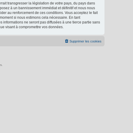
ait transgresser la législation de votre pays, du pays dans
xposez à un bannissement immédiat et définitif et nous nous
d’aider au renforcement de ces conditions. Vous acceptez le fait
l moment si nous estimons cela nécessaire. En tant
 informations ne seront pas diffusées à une tierce partie sans
ique visant à compromettre vos données.
Supprimer les cookies
s.