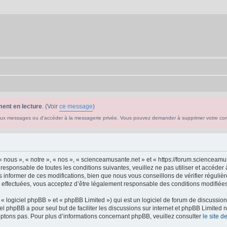
ent en lecture
. (Voir
ce message
)
ouveaux messages ou d'accéder à la messagerie privée. Vous pouvez demander à supprimer votre c
 nous », « notre », « nos », « scienceamusante.net » et « https://forum.scienceam
 responsable de toutes les conditions suivantes, veuillez ne pas utiliser et accéd
informer de ces modifications, bien que nous vous conseillons de vérifier régulièr
effectuées, vous acceptez d’être légalement responsable des conditions modifiées 
 logiciel phpBB » et « phpBB Limited ») qui est un logiciel de forum de discussio
iel phpBB a pour seul but de faciliter les discussions sur internet et phpBB Limit
ptons pas. Pour plus d’informations concernant phpBB, veuillez consulter
le site 