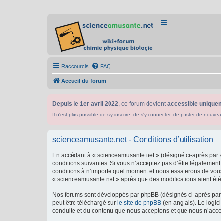
Raccourcis
FAQ
Accueil du forum
Depuis le 1er avril 2022
, ce forum devient
accessible uniquem
Il n'est plus possible de s'y inscrire, de s'y connecter, de poster de n
scienceamusante.net - Conditions d’utilisation
En accédant à « scienceamusante.net » (désigné ci-après par «
conditions suivantes. Si vous n’acceptez pas d’être légalement
conditions à n’importe quel moment et nous essaierons de vous 
« scienceamusante.net » après que des modifications aient été 
Nos forums sont développés par phpBB (désignés ci-après par «
peut être téléchargé sur
le site de phpBB
(en anglais). Le logic
conduite et du contenu que nous acceptons et que nous n’acce