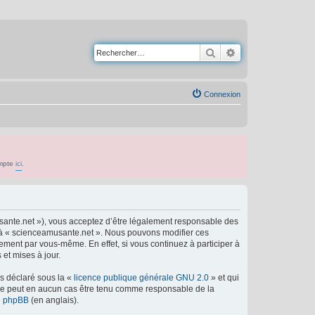
Rechercher
Recherche avancé
Connexion
ompte
ici
.
usante.net »), vous acceptez d’être légalement responsable des
er à « scienceamusante.net ». Nous pouvons modifier ces
ement par vous-même. En effet, si vous continuez à participer à
et mises à jour.
ns déclaré sous la «
licence publique générale GNU 2.0
» et qui
ed ne peut en aucun cas être tenu comme responsable de la
de phpBB
(en anglais).