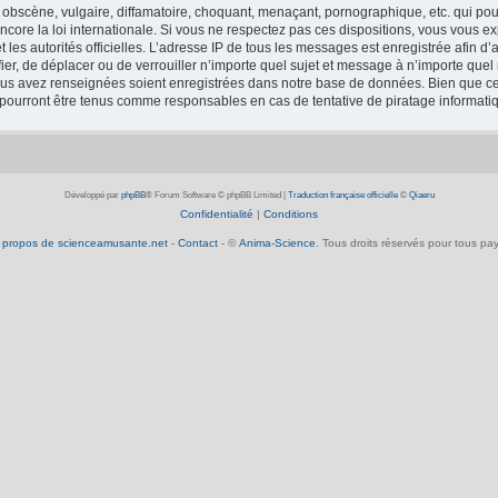
obscène, vulgaire, diffamatoire, choquant, menaçant, pornographique, etc. qui pourr
core la loi internationale. Si vous ne respectez pas ces dispositions, vous vous e
 et les autorités officielles. L’adresse IP de tous les messages est enregistrée afin 
fier, de déplacer ou de verrouiller n’importe quel sujet et message à n’importe que
vous avez renseignées soient enregistrées dans notre base de données. Bien que ces
 pourront être tenus comme responsables en cas de tentative de piratage informat
Développé par
phpBB
® Forum Software © phpBB Limited
|
Traduction française officielle
©
Qiaeru
Confidentialité
|
Conditions
 propos de scienceamusante.net
-
Contact
- ©
Anima-Science
. Tous droits réservés pour tous pay