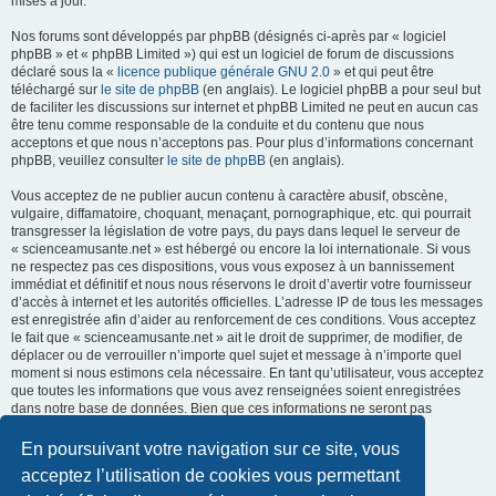
mises à jour.
Nos forums sont développés par phpBB (désignés ci-après par « logiciel
phpBB » et « phpBB Limited ») qui est un logiciel de forum de discussions
déclaré sous la «
licence publique générale GNU 2.0
» et qui peut être
téléchargé sur
le site de phpBB
(en anglais). Le logiciel phpBB a pour seul but
de faciliter les discussions sur internet et phpBB Limited ne peut en aucun cas
être tenu comme responsable de la conduite et du contenu que nous
acceptons et que nous n’acceptons pas. Pour plus d’informations concernant
phpBB, veuillez consulter
le site de phpBB
(en anglais).
Vous acceptez de ne publier aucun contenu à caractère abusif, obscène,
vulgaire, diffamatoire, choquant, menaçant, pornographique, etc. qui pourrait
transgresser la législation de votre pays, du pays dans lequel le serveur de
« scienceamusante.net » est hébergé ou encore la loi internationale. Si vous
ne respectez pas ces dispositions, vous vous exposez à un bannissement
immédiat et définitif et nous nous réservons le droit d’avertir votre fournisseur
d’accès à internet et les autorités officielles. L’adresse IP de tous les messages
est enregistrée afin d’aider au renforcement de ces conditions. Vous acceptez
le fait que « scienceamusante.net » ait le droit de supprimer, de modifier, de
déplacer ou de verrouiller n’importe quel sujet et message à n’importe quel
moment si nous estimons cela nécessaire. En tant qu’utilisateur, vous acceptez
que toutes les informations que vous avez renseignées soient enregistrées
dans notre base de données. Bien que ces informations ne seront pas
diffusées à une tierce partie sans votre consentement, ni
« scienceamusante.net », ni phpBB, ne pourront être tenus comme
En poursuivant votre navigation sur ce site, vous
responsables en cas de tentative de piratage informatique visant à
acceptez l’utilisation de cookies vous permettant
compromettre vos données.