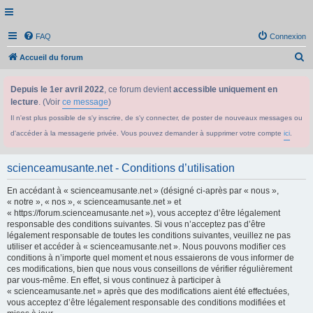
FAQ
Connexion
R
Accueil du forum
e
Depuis le 1er avril 2022
, ce forum devient
accessible uniquement en
c
lecture
. (Voir
ce message
)
h
Il n'est plus possible de s'y inscrire, de s'y connecter, de poster de nouveaux messages ou
e
d'accéder à la messagerie privée. Vous pouvez demander à supprimer votre compte
ici
.
r
c
scienceamusante.net - Conditions d’utilisation
h
En accédant à « scienceamusante.net » (désigné ci-après par « nous »,
e
« notre », « nos », « scienceamusante.net » et
r
« https://forum.scienceamusante.net »), vous acceptez d’être légalement
responsable des conditions suivantes. Si vous n’acceptez pas d’être
légalement responsable de toutes les conditions suivantes, veuillez ne pas
utiliser et accéder à « scienceamusante.net ». Nous pouvons modifier ces
conditions à n’importe quel moment et nous essaierons de vous informer de
ces modifications, bien que nous vous conseillons de vérifier régulièrement
par vous-même. En effet, si vous continuez à participer à
« scienceamusante.net » après que des modifications aient été effectuées,
vous acceptez d’être légalement responsable des conditions modifiées et