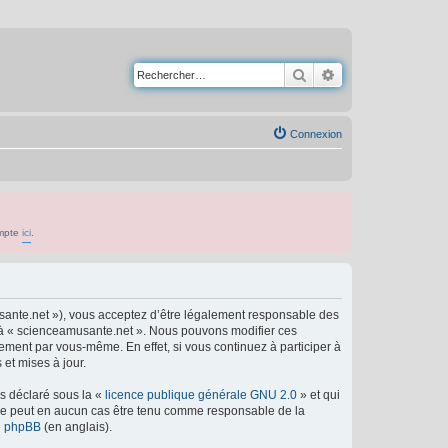
Rechercher
Recherche avancé
Connexion
ompte
ici
.
usante.net »), vous acceptez d’être légalement responsable des
er à « scienceamusante.net ». Nous pouvons modifier ces
ement par vous-même. En effet, si vous continuez à participer à
et mises à jour.
ns déclaré sous la «
licence publique générale GNU 2.0
» et qui
ed ne peut en aucun cas être tenu comme responsable de la
de phpBB
(en anglais).