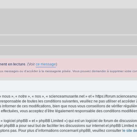
ent en lecture
. (Voir
ce message
)
ouveaux messages ou d'accéder à la messagerie privée. Vous pouvez demander à supprimer votre c
 nous », « notre », « nos », « scienceamusante.net » et « https://forum.scienceam
 responsable de toutes les conditions suivantes, veuillez ne pas utiliser et accéd
informer de ces modifications, bien que nous vous conseillons de vérifier régulièr
effectuées, vous acceptez d’être légalement responsable des conditions modifiées 
 logiciel phpBB » et « phpBB Limited ») qui est un logiciel de forum de discussio
iel phpBB a pour seul but de faciliter les discussions sur internet et phpBB Limit
ptons pas. Pour plus d’informations concernant phpBB, veuillez consulter
le site 