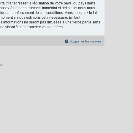
ait transgresser la législation de votre pays, du pays dans
xposez à un bannissement immédiat et définitif et nous nous
d’aider au renforcement de ces conditions. Vous acceptez le fait
l moment si nous estimons cela nécessaire. En tant
 informations ne seront pas diffusées à une tierce partie sans
ique visant à compromettre vos données.
Supprimer les cookies
s.