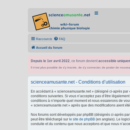
Raccourcis
FAQ
Accueil du forum
Depuis le 1er avril 2022
, ce forum devient
accessible uniquem
Il n'est plus possible de s'y inscrire, de s'y connecter, de poster de n
scienceamusante.net - Conditions d’utilisation
En accédant à « scienceamusante.net » (désigné ci-après par «
conditions suivantes. Si vous n’acceptez pas d’être légalement
conditions à n’importe quel moment et nous essaierons de vous 
« scienceamusante.net » après que des modifications aient été 
Nos forums sont développés par phpBB (désignés ci-après par «
peut être téléchargé sur
le site de phpBB
(en anglais). Le logic
conduite et du contenu que nous acceptons et que nous n’acce