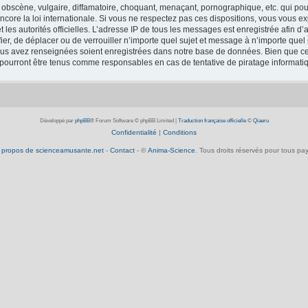
obscène, vulgaire, diffamatoire, choquant, menaçant, pornographique, etc. qui pourr
core la loi internationale. Si vous ne respectez pas ces dispositions, vous vous e
 et les autorités officielles. L’adresse IP de tous les messages est enregistrée afin 
fier, de déplacer ou de verrouiller n’importe quel sujet et message à n’importe que
vous avez renseignées soient enregistrées dans notre base de données. Bien que ces
 pourront être tenus comme responsables en cas de tentative de piratage informat
Développé par
phpBB
® Forum Software © phpBB Limited
|
Traduction française officielle
©
Qiaeru
Confidentialité
|
Conditions
 propos de scienceamusante.net
-
Contact
- ©
Anima-Science
. Tous droits réservés pour tous pay