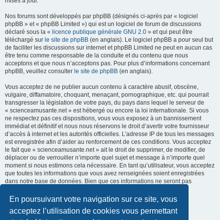
mises à jour.
Nos forums sont développés par phpBB (désignés ci-après par « logiciel
phpBB » et « phpBB Limited ») qui est un logiciel de forum de discussions
déclaré sous la «
licence publique générale GNU 2.0
» et qui peut être
téléchargé sur
le site de phpBB
(en anglais). Le logiciel phpBB a pour seul but
de faciliter les discussions sur internet et phpBB Limited ne peut en aucun cas
être tenu comme responsable de la conduite et du contenu que nous
acceptons et que nous n’acceptons pas. Pour plus d’informations concernant
phpBB, veuillez consulter
le site de phpBB
(en anglais).
Vous acceptez de ne publier aucun contenu à caractère abusif, obscène,
vulgaire, diffamatoire, choquant, menaçant, pornographique, etc. qui pourrait
transgresser la législation de votre pays, du pays dans lequel le serveur de
« scienceamusante.net » est hébergé ou encore la loi internationale. Si vous
ne respectez pas ces dispositions, vous vous exposez à un bannissement
immédiat et définitif et nous nous réservons le droit d’avertir votre fournisseur
d’accès à internet et les autorités officielles. L’adresse IP de tous les messages
est enregistrée afin d’aider au renforcement de ces conditions. Vous acceptez
le fait que « scienceamusante.net » ait le droit de supprimer, de modifier, de
déplacer ou de verrouiller n’importe quel sujet et message à n’importe quel
moment si nous estimons cela nécessaire. En tant qu’utilisateur, vous acceptez
que toutes les informations que vous avez renseignées soient enregistrées
dans notre base de données. Bien que ces informations ne seront pas
diffusées à une tierce partie sans votre consentement, ni
« scienceamusante.net », ni phpBB, ne pourront être tenus comme
En poursuivant votre navigation sur ce site, vous
responsables en cas de tentative de piratage informatique visant à
acceptez l’utilisation de cookies vous permettant
compromettre vos données.