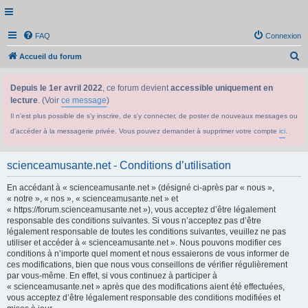
FAQ
Connexion
R
Accueil du forum
e
Depuis le 1er avril 2022
, ce forum devient
accessible uniquement en
c
lecture
. (Voir
ce message
)
h
Il n'est plus possible de s'y inscrire, de s'y connecter, de poster de nouveaux messages ou
e
d'accéder à la messagerie privée. Vous pouvez demander à supprimer votre compte
ici
.
r
c
scienceamusante.net - Conditions d’utilisation
h
En accédant à « scienceamusante.net » (désigné ci-après par « nous »,
e
« notre », « nos », « scienceamusante.net » et
r
« https://forum.scienceamusante.net »), vous acceptez d’être légalement
responsable des conditions suivantes. Si vous n’acceptez pas d’être
légalement responsable de toutes les conditions suivantes, veuillez ne pas
utiliser et accéder à « scienceamusante.net ». Nous pouvons modifier ces
conditions à n’importe quel moment et nous essaierons de vous informer de
ces modifications, bien que nous vous conseillons de vérifier régulièrement
par vous-même. En effet, si vous continuez à participer à
« scienceamusante.net » après que des modifications aient été effectuées,
vous acceptez d’être légalement responsable des conditions modifiées et