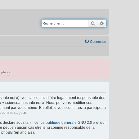
Rechercher
Recherche avancé
Connexion
ompte
ici
.
usante.net »), vous acceptez d’être légalement responsable des
er à « scienceamusante.net ». Nous pouvons modifier ces
ement par vous-même. En effet, si vous continuez à participer à
et mises à jour.
ns déclaré sous la «
licence publique générale GNU 2.0
» et qui
ed ne peut en aucun cas être tenu comme responsable de la
de phpBB
(en anglais).