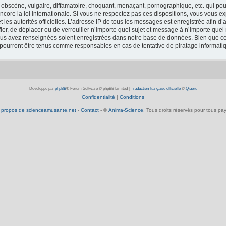
obscène, vulgaire, diffamatoire, choquant, menaçant, pornographique, etc. qui pourr
core la loi internationale. Si vous ne respectez pas ces dispositions, vous vous e
 et les autorités officielles. L’adresse IP de tous les messages est enregistrée afin 
fier, de déplacer ou de verrouiller n’importe quel sujet et message à n’importe que
vous avez renseignées soient enregistrées dans notre base de données. Bien que ces
 pourront être tenus comme responsables en cas de tentative de piratage informat
Développé par
phpBB
® Forum Software © phpBB Limited
|
Traduction française officielle
©
Qiaeru
Confidentialité
|
Conditions
 propos de scienceamusante.net
-
Contact
- ©
Anima-Science
. Tous droits réservés pour tous pay