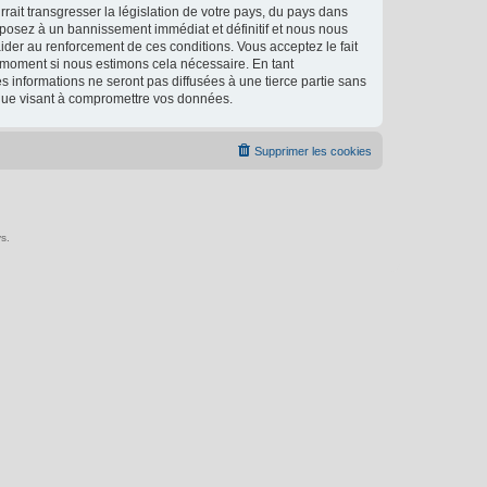
ait transgresser la législation de votre pays, du pays dans
xposez à un bannissement immédiat et définitif et nous nous
d’aider au renforcement de ces conditions. Vous acceptez le fait
l moment si nous estimons cela nécessaire. En tant
 informations ne seront pas diffusées à une tierce partie sans
ique visant à compromettre vos données.
Supprimer les cookies
s.