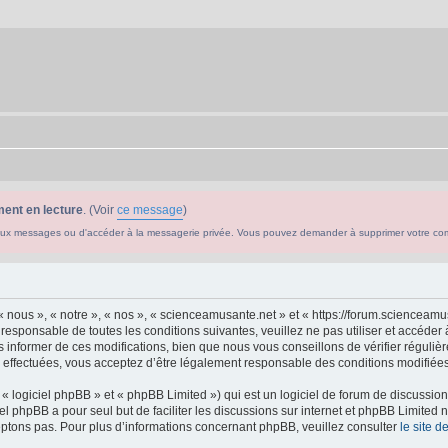
ent en lecture
. (Voir
ce message
)
ouveaux messages ou d'accéder à la messagerie privée. Vous pouvez demander à supprimer votre c
 nous », « notre », « nos », « scienceamusante.net » et « https://forum.scienceam
 responsable de toutes les conditions suivantes, veuillez ne pas utiliser et accéd
informer de ces modifications, bien que nous vous conseillons de vérifier régulièr
effectuées, vous acceptez d’être légalement responsable des conditions modifiées 
 logiciel phpBB » et « phpBB Limited ») qui est un logiciel de forum de discussio
iel phpBB a pour seul but de faciliter les discussions sur internet et phpBB Limit
ptons pas. Pour plus d’informations concernant phpBB, veuillez consulter
le site 