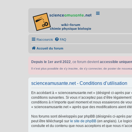
Raccourcis
FAQ
Accueil du forum
Depuis le 1er avril 2022
, ce forum devient
accessible uniquem
Il n'est plus possible de s'y inscrire, de s'y connecter, de poster de n
scienceamusante.net - Conditions d’utilisation
En accédant à « scienceamusante.net » (désigné ci-après par «
conditions suivantes. Si vous n’acceptez pas d’être légalement
conditions à n’importe quel moment et nous essaierons de vous 
« scienceamusante.net » après que des modifications aient été 
Nos forums sont développés par phpBB (désignés ci-après par «
peut être téléchargé sur
le site de phpBB
(en anglais). Le logic
conduite et du contenu que nous acceptons et que nous n’acce