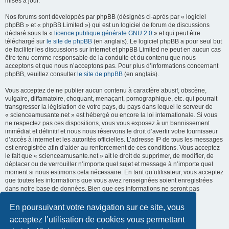
mises à jour.
Nos forums sont développés par phpBB (désignés ci-après par « logiciel
phpBB » et « phpBB Limited ») qui est un logiciel de forum de discussions
déclaré sous la «
licence publique générale GNU 2.0
» et qui peut être
téléchargé sur
le site de phpBB
(en anglais). Le logiciel phpBB a pour seul but
de faciliter les discussions sur internet et phpBB Limited ne peut en aucun cas
être tenu comme responsable de la conduite et du contenu que nous
acceptons et que nous n’acceptons pas. Pour plus d’informations concernant
phpBB, veuillez consulter
le site de phpBB
(en anglais).
Vous acceptez de ne publier aucun contenu à caractère abusif, obscène,
vulgaire, diffamatoire, choquant, menaçant, pornographique, etc. qui pourrait
transgresser la législation de votre pays, du pays dans lequel le serveur de
« scienceamusante.net » est hébergé ou encore la loi internationale. Si vous
ne respectez pas ces dispositions, vous vous exposez à un bannissement
immédiat et définitif et nous nous réservons le droit d’avertir votre fournisseur
d’accès à internet et les autorités officielles. L’adresse IP de tous les messages
est enregistrée afin d’aider au renforcement de ces conditions. Vous acceptez
le fait que « scienceamusante.net » ait le droit de supprimer, de modifier, de
déplacer ou de verrouiller n’importe quel sujet et message à n’importe quel
moment si nous estimons cela nécessaire. En tant qu’utilisateur, vous acceptez
que toutes les informations que vous avez renseignées soient enregistrées
dans notre base de données. Bien que ces informations ne seront pas
diffusées à une tierce partie sans votre consentement, ni
« scienceamusante.net », ni phpBB, ne pourront être tenus comme
En poursuivant votre navigation sur ce site, vous
responsables en cas de tentative de piratage informatique visant à
acceptez l’utilisation de cookies vous permettant
compromettre vos données.