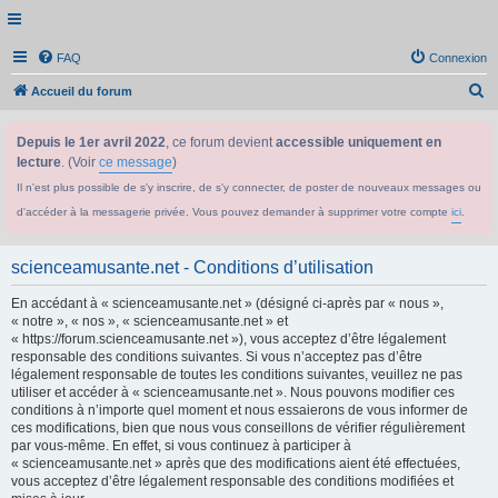
FAQ
Connexion
R
Accueil du forum
e
Depuis le 1er avril 2022
, ce forum devient
accessible uniquement en
c
lecture
. (Voir
ce message
)
h
Il n'est plus possible de s'y inscrire, de s'y connecter, de poster de nouveaux messages ou
e
d'accéder à la messagerie privée. Vous pouvez demander à supprimer votre compte
ici
.
r
c
scienceamusante.net - Conditions d’utilisation
h
En accédant à « scienceamusante.net » (désigné ci-après par « nous »,
e
« notre », « nos », « scienceamusante.net » et
r
« https://forum.scienceamusante.net »), vous acceptez d’être légalement
responsable des conditions suivantes. Si vous n’acceptez pas d’être
légalement responsable de toutes les conditions suivantes, veuillez ne pas
utiliser et accéder à « scienceamusante.net ». Nous pouvons modifier ces
conditions à n’importe quel moment et nous essaierons de vous informer de
ces modifications, bien que nous vous conseillons de vérifier régulièrement
par vous-même. En effet, si vous continuez à participer à
« scienceamusante.net » après que des modifications aient été effectuées,
vous acceptez d’être légalement responsable des conditions modifiées et