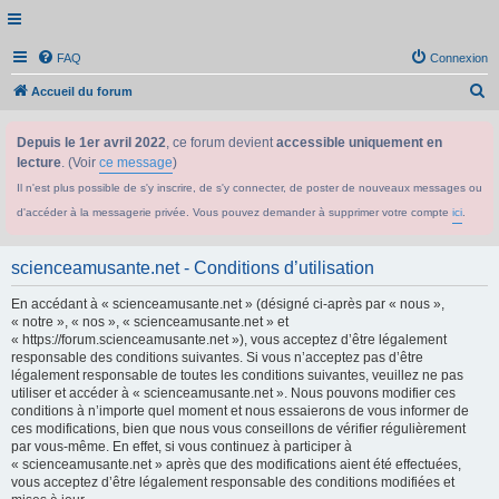
FAQ
Connexion
R
Accueil du forum
e
Depuis le 1er avril 2022
, ce forum devient
accessible uniquement en
c
lecture
. (Voir
ce message
)
h
Il n'est plus possible de s'y inscrire, de s'y connecter, de poster de nouveaux messages ou
e
d'accéder à la messagerie privée. Vous pouvez demander à supprimer votre compte
ici
.
r
c
scienceamusante.net - Conditions d’utilisation
h
En accédant à « scienceamusante.net » (désigné ci-après par « nous »,
e
« notre », « nos », « scienceamusante.net » et
r
« https://forum.scienceamusante.net »), vous acceptez d’être légalement
responsable des conditions suivantes. Si vous n’acceptez pas d’être
légalement responsable de toutes les conditions suivantes, veuillez ne pas
utiliser et accéder à « scienceamusante.net ». Nous pouvons modifier ces
conditions à n’importe quel moment et nous essaierons de vous informer de
ces modifications, bien que nous vous conseillons de vérifier régulièrement
par vous-même. En effet, si vous continuez à participer à
« scienceamusante.net » après que des modifications aient été effectuées,
vous acceptez d’être légalement responsable des conditions modifiées et