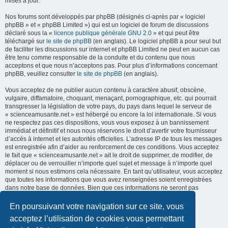
mises à jour.
Nos forums sont développés par phpBB (désignés ci-après par « logiciel
phpBB » et « phpBB Limited ») qui est un logiciel de forum de discussions
déclaré sous la «
licence publique générale GNU 2.0
» et qui peut être
téléchargé sur
le site de phpBB
(en anglais). Le logiciel phpBB a pour seul but
de faciliter les discussions sur internet et phpBB Limited ne peut en aucun cas
être tenu comme responsable de la conduite et du contenu que nous
acceptons et que nous n’acceptons pas. Pour plus d’informations concernant
phpBB, veuillez consulter
le site de phpBB
(en anglais).
Vous acceptez de ne publier aucun contenu à caractère abusif, obscène,
vulgaire, diffamatoire, choquant, menaçant, pornographique, etc. qui pourrait
transgresser la législation de votre pays, du pays dans lequel le serveur de
« scienceamusante.net » est hébergé ou encore la loi internationale. Si vous
ne respectez pas ces dispositions, vous vous exposez à un bannissement
immédiat et définitif et nous nous réservons le droit d’avertir votre fournisseur
d’accès à internet et les autorités officielles. L’adresse IP de tous les messages
est enregistrée afin d’aider au renforcement de ces conditions. Vous acceptez
le fait que « scienceamusante.net » ait le droit de supprimer, de modifier, de
déplacer ou de verrouiller n’importe quel sujet et message à n’importe quel
moment si nous estimons cela nécessaire. En tant qu’utilisateur, vous acceptez
que toutes les informations que vous avez renseignées soient enregistrées
dans notre base de données. Bien que ces informations ne seront pas
diffusées à une tierce partie sans votre consentement, ni
« scienceamusante.net », ni phpBB, ne pourront être tenus comme
En poursuivant votre navigation sur ce site, vous
responsables en cas de tentative de piratage informatique visant à
acceptez l’utilisation de cookies vous permettant
compromettre vos données.