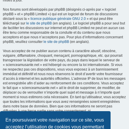
mises à jour.
Nos forums sont développés par phpBB (désignés ci-après par « logiciel
phpBB » et « phpBB Limited ») qui est un logiciel de forum de discussions
déclaré sous la «
licence publique générale GNU 2.0
» et qui peut être
téléchargé sur
le site de phpBB
(en anglais). Le logiciel phpBB a pour seul but
de faciliter les discussions sur internet et phpBB Limited ne peut en aucun cas
être tenu comme responsable de la conduite et du contenu que nous
acceptons et que nous n’acceptons pas. Pour plus d’informations concernant
phpBB, veuillez consulter
le site de phpBB
(en anglais).
Vous acceptez de ne publier aucun contenu à caractère abusif, obscène,
vulgaire, diffamatoire, choquant, menaçant, pornographique, etc. qui pourrait
transgresser la législation de votre pays, du pays dans lequel le serveur de
« scienceamusante.net » est hébergé ou encore la loi internationale. Si vous
ne respectez pas ces dispositions, vous vous exposez à un bannissement
immédiat et définitif et nous nous réservons le droit d’avertir votre fournisseur
d’accès à internet et les autorités officielles. L’adresse IP de tous les messages
est enregistrée afin d’aider au renforcement de ces conditions. Vous acceptez
le fait que « scienceamusante.net » ait le droit de supprimer, de modifier, de
déplacer ou de verrouiller n’importe quel sujet et message à n’importe quel
moment si nous estimons cela nécessaire. En tant qu’utilisateur, vous acceptez
que toutes les informations que vous avez renseignées soient enregistrées
dans notre base de données. Bien que ces informations ne seront pas
diffusées à une tierce partie sans votre consentement, ni
« scienceamusante.net », ni phpBB, ne pourront être tenus comme
En poursuivant votre navigation sur ce site, vous
responsables en cas de tentative de piratage informatique visant à
compromettre vos données.
acceptez l’utilisation de cookies vous permettant