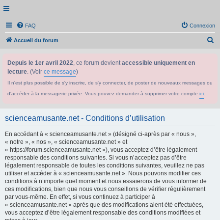
FAQ
Connexion
R
Accueil du forum
e
Depuis le 1er avril 2022
, ce forum devient
accessible uniquement en
c
lecture
. (Voir
ce message
)
h
Il n'est plus possible de s'y inscrire, de s'y connecter, de poster de nouveaux messages ou
e
d'accéder à la messagerie privée. Vous pouvez demander à supprimer votre compte
ici
.
r
c
scienceamusante.net - Conditions d’utilisation
h
En accédant à « scienceamusante.net » (désigné ci-après par « nous »,
e
« notre », « nos », « scienceamusante.net » et
r
« https://forum.scienceamusante.net »), vous acceptez d’être légalement
responsable des conditions suivantes. Si vous n’acceptez pas d’être
légalement responsable de toutes les conditions suivantes, veuillez ne pas
utiliser et accéder à « scienceamusante.net ». Nous pouvons modifier ces
conditions à n’importe quel moment et nous essaierons de vous informer de
ces modifications, bien que nous vous conseillons de vérifier régulièrement
par vous-même. En effet, si vous continuez à participer à
« scienceamusante.net » après que des modifications aient été effectuées,
vous acceptez d’être légalement responsable des conditions modifiées et