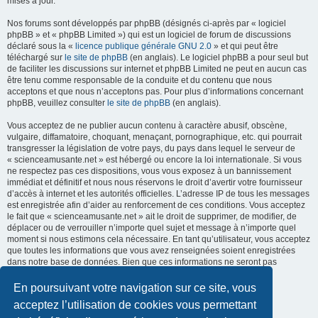
mises à jour.
Nos forums sont développés par phpBB (désignés ci-après par « logiciel
phpBB » et « phpBB Limited ») qui est un logiciel de forum de discussions
déclaré sous la «
licence publique générale GNU 2.0
» et qui peut être
téléchargé sur
le site de phpBB
(en anglais). Le logiciel phpBB a pour seul but
de faciliter les discussions sur internet et phpBB Limited ne peut en aucun cas
être tenu comme responsable de la conduite et du contenu que nous
acceptons et que nous n’acceptons pas. Pour plus d’informations concernant
phpBB, veuillez consulter
le site de phpBB
(en anglais).
Vous acceptez de ne publier aucun contenu à caractère abusif, obscène,
vulgaire, diffamatoire, choquant, menaçant, pornographique, etc. qui pourrait
transgresser la législation de votre pays, du pays dans lequel le serveur de
« scienceamusante.net » est hébergé ou encore la loi internationale. Si vous
ne respectez pas ces dispositions, vous vous exposez à un bannissement
immédiat et définitif et nous nous réservons le droit d’avertir votre fournisseur
d’accès à internet et les autorités officielles. L’adresse IP de tous les messages
est enregistrée afin d’aider au renforcement de ces conditions. Vous acceptez
le fait que « scienceamusante.net » ait le droit de supprimer, de modifier, de
déplacer ou de verrouiller n’importe quel sujet et message à n’importe quel
moment si nous estimons cela nécessaire. En tant qu’utilisateur, vous acceptez
que toutes les informations que vous avez renseignées soient enregistrées
dans notre base de données. Bien que ces informations ne seront pas
diffusées à une tierce partie sans votre consentement, ni
« scienceamusante.net », ni phpBB, ne pourront être tenus comme
En poursuivant votre navigation sur ce site, vous
responsables en cas de tentative de piratage informatique visant à
acceptez l’utilisation de cookies vous permettant
compromettre vos données.