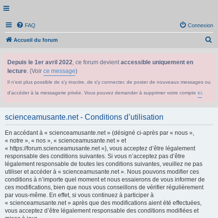
FAQ
Connexion
R
Accueil du forum
e
Depuis le 1er avril 2022
, ce forum devient
accessible uniquement en
c
lecture
. (Voir
ce message
)
h
Il n'est plus possible de s'y inscrire, de s'y connecter, de poster de nouveaux messages ou
e
d'accéder à la messagerie privée. Vous pouvez demander à supprimer votre compte
ici
.
r
c
scienceamusante.net - Conditions d’utilisation
h
En accédant à « scienceamusante.net » (désigné ci-après par « nous »,
e
« notre », « nos », « scienceamusante.net » et
r
« https://forum.scienceamusante.net »), vous acceptez d’être légalement
responsable des conditions suivantes. Si vous n’acceptez pas d’être
légalement responsable de toutes les conditions suivantes, veuillez ne pas
utiliser et accéder à « scienceamusante.net ». Nous pouvons modifier ces
conditions à n’importe quel moment et nous essaierons de vous informer de
ces modifications, bien que nous vous conseillons de vérifier régulièrement
par vous-même. En effet, si vous continuez à participer à
« scienceamusante.net » après que des modifications aient été effectuées,
vous acceptez d’être légalement responsable des conditions modifiées et