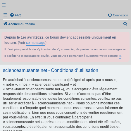
FAQ
Connexion
R
Accueil du forum
e
Depuis le 1er avril 2022
, ce forum devient
accessible uniquement en
c
lecture
. (Voir
ce message
)
h
Il n'est plus possible de s'y inscrire, de s'y connecter, de poster de nouveaux messages ou
e
d'accéder à la messagerie privée. Vous pouvez demander à supprimer votre compte
ici
.
r
c
scienceamusante.net - Conditions d’utilisation
h
En accédant à « scienceamusante.net » (désigné ci-après par « nous »,
e
« notre », « nos », « scienceamusante.net » et
r
« https://forum.scienceamusante.net »), vous acceptez d’être légalement
responsable des conditions suivantes. Si vous n’acceptez pas d’être
légalement responsable de toutes les conditions suivantes, veuillez ne pas
utiliser et accéder à « scienceamusante.net ». Nous pouvons modifier ces
conditions à n’importe quel moment et nous essaierons de vous informer de
ces modifications, bien que nous vous conseillons de vérifier régulièrement
par vous-même. En effet, si vous continuez à participer à
« scienceamusante.net » après que des modifications aient été effectuées,
vous acceptez d’être légalement responsable des conditions modifiées et