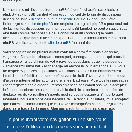
mises à jour.
Nos forums sont développés par phpBB (désignés ci-après par « logiciel
phpBB » et « phpBB Limited ») qui est un logiciel de forum de discussions
déclaré sous la «
licence publique générale GNU 2.0
» et qui peut être
téléchargé sur
le site de phpBB
(en anglais). Le logiciel phpBB a pour seul but
de faciliter les discussions sur internet et phpBB Limited ne peut en aucun cas
être tenu comme responsable de la conduite et du contenu que nous
acceptons et que nous n’acceptons pas. Pour plus d’informations concernant
phpBB, veuillez consulter
le site de phpBB
(en anglais).
Vous acceptez de ne publier aucun contenu à caractère abusif, obscène,
vulgaire, diffamatoire, choquant, menaçant, pornographique, etc. qui pourrait
transgresser la législation de votre pays, du pays dans lequel le serveur de
« scienceamusante.net » est hébergé ou encore la loi internationale. Si vous
ne respectez pas ces dispositions, vous vous exposez à un bannissement
immédiat et définitif et nous nous réservons le droit d’avertir votre fournisseur
d’accès à internet et les autorités officielles. L’adresse IP de tous les messages
est enregistrée afin d’aider au renforcement de ces conditions. Vous acceptez
le fait que « scienceamusante.net » ait le droit de supprimer, de modifier, de
déplacer ou de verrouiller n’importe quel sujet et message à n’importe quel
moment si nous estimons cela nécessaire. En tant qu’utilisateur, vous acceptez
que toutes les informations que vous avez renseignées soient enregistrées
dans notre base de données. Bien que ces informations ne seront pas
diffusées à une tierce partie sans votre consentement, ni
« scienceamusante.net », ni phpBB, ne pourront être tenus comme
En poursuivant votre navigation sur ce site, vous
responsables en cas de tentative de piratage informatique visant à
acceptez l’utilisation de cookies vous permettant
compromettre vos données.