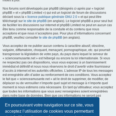
mises à jour.
Nos forums sont développés par phpBB (désignés ci-après par « logiciel
phpBB » et « phpBB Limited ») qui est un logiciel de forum de discussions
déclaré sous la «
licence publique générale GNU 2.0
» et qui peut être
téléchargé sur
le site de phpBB
(en anglais). Le logiciel phpBB a pour seul but
de faciliter les discussions sur internet et phpBB Limited ne peut en aucun cas
être tenu comme responsable de la conduite et du contenu que nous
acceptons et que nous n’acceptons pas. Pour plus d’informations concernant
phpBB, veuillez consulter
le site de phpBB
(en anglais).
Vous acceptez de ne publier aucun contenu à caractère abusif, obscène,
vulgaire, diffamatoire, choquant, menaçant, pornographique, etc. qui pourrait
transgresser la législation de votre pays, du pays dans lequel le serveur de
« scienceamusante.net » est hébergé ou encore la loi internationale. Si vous
ne respectez pas ces dispositions, vous vous exposez à un bannissement
immédiat et définitif et nous nous réservons le droit d’avertir votre fournisseur
d’accès à internet et les autorités officielles. L’adresse IP de tous les messages
est enregistrée afin d’aider au renforcement de ces conditions. Vous acceptez
le fait que « scienceamusante.net » ait le droit de supprimer, de modifier, de
déplacer ou de verrouiller n’importe quel sujet et message à n’importe quel
moment si nous estimons cela nécessaire. En tant qu’utilisateur, vous acceptez
que toutes les informations que vous avez renseignées soient enregistrées
dans notre base de données. Bien que ces informations ne seront pas
diffusées à une tierce partie sans votre consentement, ni
« scienceamusante.net », ni phpBB, ne pourront être tenus comme
En poursuivant votre navigation sur ce site, vous
responsables en cas de tentative de piratage informatique visant à
acceptez l’utilisation de cookies vous permettant
compromettre vos données.