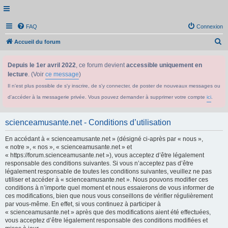
FAQ
Connexion
R
Accueil du forum
e
Depuis le 1er avril 2022
, ce forum devient
accessible uniquement en
c
lecture
. (Voir
ce message
)
h
Il n'est plus possible de s'y inscrire, de s'y connecter, de poster de nouveaux messages ou
e
d'accéder à la messagerie privée. Vous pouvez demander à supprimer votre compte
ici
.
r
c
scienceamusante.net - Conditions d’utilisation
h
En accédant à « scienceamusante.net » (désigné ci-après par « nous »,
e
« notre », « nos », « scienceamusante.net » et
r
« https://forum.scienceamusante.net »), vous acceptez d’être légalement
responsable des conditions suivantes. Si vous n’acceptez pas d’être
légalement responsable de toutes les conditions suivantes, veuillez ne pas
utiliser et accéder à « scienceamusante.net ». Nous pouvons modifier ces
conditions à n’importe quel moment et nous essaierons de vous informer de
ces modifications, bien que nous vous conseillons de vérifier régulièrement
par vous-même. En effet, si vous continuez à participer à
« scienceamusante.net » après que des modifications aient été effectuées,
vous acceptez d’être légalement responsable des conditions modifiées et