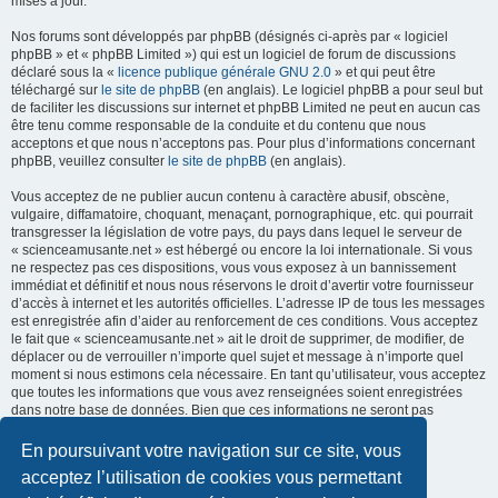
mises à jour.
Nos forums sont développés par phpBB (désignés ci-après par « logiciel
phpBB » et « phpBB Limited ») qui est un logiciel de forum de discussions
déclaré sous la «
licence publique générale GNU 2.0
» et qui peut être
téléchargé sur
le site de phpBB
(en anglais). Le logiciel phpBB a pour seul but
de faciliter les discussions sur internet et phpBB Limited ne peut en aucun cas
être tenu comme responsable de la conduite et du contenu que nous
acceptons et que nous n’acceptons pas. Pour plus d’informations concernant
phpBB, veuillez consulter
le site de phpBB
(en anglais).
Vous acceptez de ne publier aucun contenu à caractère abusif, obscène,
vulgaire, diffamatoire, choquant, menaçant, pornographique, etc. qui pourrait
transgresser la législation de votre pays, du pays dans lequel le serveur de
« scienceamusante.net » est hébergé ou encore la loi internationale. Si vous
ne respectez pas ces dispositions, vous vous exposez à un bannissement
immédiat et définitif et nous nous réservons le droit d’avertir votre fournisseur
d’accès à internet et les autorités officielles. L’adresse IP de tous les messages
est enregistrée afin d’aider au renforcement de ces conditions. Vous acceptez
le fait que « scienceamusante.net » ait le droit de supprimer, de modifier, de
déplacer ou de verrouiller n’importe quel sujet et message à n’importe quel
moment si nous estimons cela nécessaire. En tant qu’utilisateur, vous acceptez
que toutes les informations que vous avez renseignées soient enregistrées
dans notre base de données. Bien que ces informations ne seront pas
diffusées à une tierce partie sans votre consentement, ni
« scienceamusante.net », ni phpBB, ne pourront être tenus comme
En poursuivant votre navigation sur ce site, vous
responsables en cas de tentative de piratage informatique visant à
acceptez l’utilisation de cookies vous permettant
compromettre vos données.