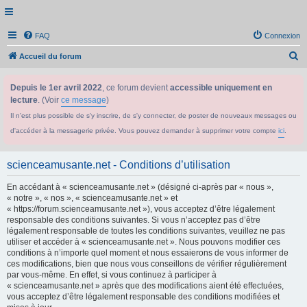
FAQ
Connexion
R
Accueil du forum
e
Depuis le 1er avril 2022
, ce forum devient
accessible uniquement en
c
lecture
. (Voir
ce message
)
h
Il n'est plus possible de s'y inscrire, de s'y connecter, de poster de nouveaux messages ou
e
d'accéder à la messagerie privée. Vous pouvez demander à supprimer votre compte
ici
.
r
c
scienceamusante.net - Conditions d’utilisation
h
En accédant à « scienceamusante.net » (désigné ci-après par « nous »,
e
« notre », « nos », « scienceamusante.net » et
r
« https://forum.scienceamusante.net »), vous acceptez d’être légalement
responsable des conditions suivantes. Si vous n’acceptez pas d’être
légalement responsable de toutes les conditions suivantes, veuillez ne pas
utiliser et accéder à « scienceamusante.net ». Nous pouvons modifier ces
conditions à n’importe quel moment et nous essaierons de vous informer de
ces modifications, bien que nous vous conseillons de vérifier régulièrement
par vous-même. En effet, si vous continuez à participer à
« scienceamusante.net » après que des modifications aient été effectuées,
vous acceptez d’être légalement responsable des conditions modifiées et