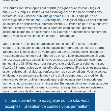
mises à jour.
Nos forums sont développés par phpBB (désignés ci-après par « logiciel
phpBB » et « phpBB Limited ») qui est un logiciel de forum de discussions
déclaré sous la «
licence publique générale GNU 2.0
» et qui peut être
téléchargé sur
le site de phpBB
(en anglais). Le logiciel phpBB a pour seul but
de faciliter les discussions sur internet et phpBB Limited ne peut en aucun cas
être tenu comme responsable de la conduite et du contenu que nous
acceptons et que nous n’acceptons pas. Pour plus d’informations concernant
phpBB, veuillez consulter
le site de phpBB
(en anglais).
Vous acceptez de ne publier aucun contenu à caractère abusif, obscène,
vulgaire, diffamatoire, choquant, menaçant, pornographique, etc. qui pourrait
transgresser la législation de votre pays, du pays dans lequel le serveur de
« scienceamusante.net » est hébergé ou encore la loi internationale. Si vous
ne respectez pas ces dispositions, vous vous exposez à un bannissement
immédiat et définitif et nous nous réservons le droit d’avertir votre fournisseur
d’accès à internet et les autorités officielles. L’adresse IP de tous les messages
est enregistrée afin d’aider au renforcement de ces conditions. Vous acceptez
le fait que « scienceamusante.net » ait le droit de supprimer, de modifier, de
déplacer ou de verrouiller n’importe quel sujet et message à n’importe quel
moment si nous estimons cela nécessaire. En tant qu’utilisateur, vous acceptez
que toutes les informations que vous avez renseignées soient enregistrées
dans notre base de données. Bien que ces informations ne seront pas
diffusées à une tierce partie sans votre consentement, ni
« scienceamusante.net », ni phpBB, ne pourront être tenus comme
En poursuivant votre navigation sur ce site, vous
responsables en cas de tentative de piratage informatique visant à
acceptez l’utilisation de cookies vous permettant
compromettre vos données.