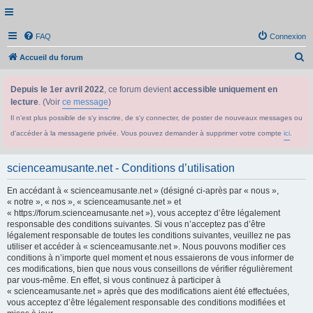
FAQ
Connexion
R
Accueil du forum
e
Depuis le 1er avril 2022
, ce forum devient
accessible uniquement en
c
lecture
. (Voir
ce message
)
h
Il n'est plus possible de s'y inscrire, de s'y connecter, de poster de nouveaux messages ou
e
d'accéder à la messagerie privée. Vous pouvez demander à supprimer votre compte
ici
.
r
c
scienceamusante.net - Conditions d’utilisation
h
En accédant à « scienceamusante.net » (désigné ci-après par « nous »,
e
« notre », « nos », « scienceamusante.net » et
r
« https://forum.scienceamusante.net »), vous acceptez d’être légalement
responsable des conditions suivantes. Si vous n’acceptez pas d’être
légalement responsable de toutes les conditions suivantes, veuillez ne pas
utiliser et accéder à « scienceamusante.net ». Nous pouvons modifier ces
conditions à n’importe quel moment et nous essaierons de vous informer de
ces modifications, bien que nous vous conseillons de vérifier régulièrement
par vous-même. En effet, si vous continuez à participer à
« scienceamusante.net » après que des modifications aient été effectuées,
vous acceptez d’être légalement responsable des conditions modifiées et