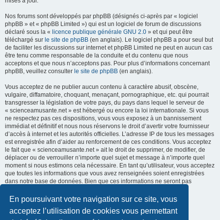
mises à jour.
Nos forums sont développés par phpBB (désignés ci-après par « logiciel
phpBB » et « phpBB Limited ») qui est un logiciel de forum de discussions
déclaré sous la «
licence publique générale GNU 2.0
» et qui peut être
téléchargé sur
le site de phpBB
(en anglais). Le logiciel phpBB a pour seul but
de faciliter les discussions sur internet et phpBB Limited ne peut en aucun cas
être tenu comme responsable de la conduite et du contenu que nous
acceptons et que nous n’acceptons pas. Pour plus d’informations concernant
phpBB, veuillez consulter
le site de phpBB
(en anglais).
Vous acceptez de ne publier aucun contenu à caractère abusif, obscène,
vulgaire, diffamatoire, choquant, menaçant, pornographique, etc. qui pourrait
transgresser la législation de votre pays, du pays dans lequel le serveur de
« scienceamusante.net » est hébergé ou encore la loi internationale. Si vous
ne respectez pas ces dispositions, vous vous exposez à un bannissement
immédiat et définitif et nous nous réservons le droit d’avertir votre fournisseur
d’accès à internet et les autorités officielles. L’adresse IP de tous les messages
est enregistrée afin d’aider au renforcement de ces conditions. Vous acceptez
le fait que « scienceamusante.net » ait le droit de supprimer, de modifier, de
déplacer ou de verrouiller n’importe quel sujet et message à n’importe quel
moment si nous estimons cela nécessaire. En tant qu’utilisateur, vous acceptez
que toutes les informations que vous avez renseignées soient enregistrées
dans notre base de données. Bien que ces informations ne seront pas
diffusées à une tierce partie sans votre consentement, ni
« scienceamusante.net », ni phpBB, ne pourront être tenus comme
En poursuivant votre navigation sur ce site, vous
responsables en cas de tentative de piratage informatique visant à
acceptez l’utilisation de cookies vous permettant
compromettre vos données.