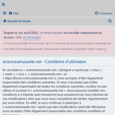
FAQ
Connexion
R
Accueil du forum
e
Depuis le 1er avril 2022
, ce forum devient
accessible uniquement en
c
lecture
. (Voir
ce message
)
h
Il n'est plus possible de s'y inscrire, de s'y connecter, de poster de nouveaux messages ou
e
d'accéder à la messagerie privée. Vous pouvez demander à supprimer votre compte
ici
.
r
c
scienceamusante.net - Conditions d’utilisation
h
En accédant à « scienceamusante.net » (désigné ci-après par « nous »,
e
« notre », « nos », « scienceamusante.net » et
r
« https://forum.scienceamusante.net »), vous acceptez d’être légalement
responsable des conditions suivantes. Si vous n’acceptez pas d’être
légalement responsable de toutes les conditions suivantes, veuillez ne pas
utiliser et accéder à « scienceamusante.net ». Nous pouvons modifier ces
conditions à n’importe quel moment et nous essaierons de vous informer de
ces modifications, bien que nous vous conseillons de vérifier régulièrement
par vous-même. En effet, si vous continuez à participer à
« scienceamusante.net » après que des modifications aient été effectuées,
vous acceptez d’être légalement responsable des conditions modifiées et