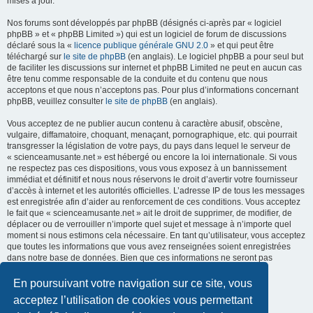
mises à jour.
Nos forums sont développés par phpBB (désignés ci-après par « logiciel
phpBB » et « phpBB Limited ») qui est un logiciel de forum de discussions
déclaré sous la «
licence publique générale GNU 2.0
» et qui peut être
téléchargé sur
le site de phpBB
(en anglais). Le logiciel phpBB a pour seul but
de faciliter les discussions sur internet et phpBB Limited ne peut en aucun cas
être tenu comme responsable de la conduite et du contenu que nous
acceptons et que nous n’acceptons pas. Pour plus d’informations concernant
phpBB, veuillez consulter
le site de phpBB
(en anglais).
Vous acceptez de ne publier aucun contenu à caractère abusif, obscène,
vulgaire, diffamatoire, choquant, menaçant, pornographique, etc. qui pourrait
transgresser la législation de votre pays, du pays dans lequel le serveur de
« scienceamusante.net » est hébergé ou encore la loi internationale. Si vous
ne respectez pas ces dispositions, vous vous exposez à un bannissement
immédiat et définitif et nous nous réservons le droit d’avertir votre fournisseur
d’accès à internet et les autorités officielles. L’adresse IP de tous les messages
est enregistrée afin d’aider au renforcement de ces conditions. Vous acceptez
le fait que « scienceamusante.net » ait le droit de supprimer, de modifier, de
déplacer ou de verrouiller n’importe quel sujet et message à n’importe quel
moment si nous estimons cela nécessaire. En tant qu’utilisateur, vous acceptez
que toutes les informations que vous avez renseignées soient enregistrées
dans notre base de données. Bien que ces informations ne seront pas
diffusées à une tierce partie sans votre consentement, ni
« scienceamusante.net », ni phpBB, ne pourront être tenus comme
En poursuivant votre navigation sur ce site, vous
responsables en cas de tentative de piratage informatique visant à
acceptez l’utilisation de cookies vous permettant
compromettre vos données.