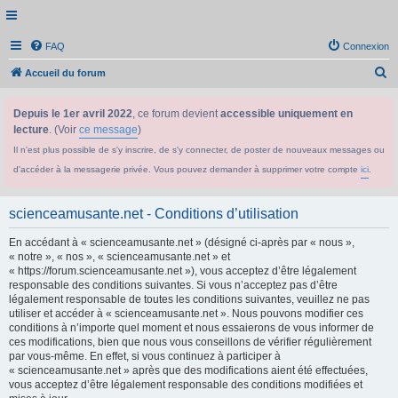
FAQ
Connexion
R
Accueil du forum
e
Depuis le 1er avril 2022
, ce forum devient
accessible uniquement en
c
lecture
. (Voir
ce message
)
h
Il n'est plus possible de s'y inscrire, de s'y connecter, de poster de nouveaux messages ou
e
d'accéder à la messagerie privée. Vous pouvez demander à supprimer votre compte
ici
.
r
c
scienceamusante.net - Conditions d’utilisation
h
En accédant à « scienceamusante.net » (désigné ci-après par « nous »,
e
« notre », « nos », « scienceamusante.net » et
r
« https://forum.scienceamusante.net »), vous acceptez d’être légalement
responsable des conditions suivantes. Si vous n’acceptez pas d’être
légalement responsable de toutes les conditions suivantes, veuillez ne pas
utiliser et accéder à « scienceamusante.net ». Nous pouvons modifier ces
conditions à n’importe quel moment et nous essaierons de vous informer de
ces modifications, bien que nous vous conseillons de vérifier régulièrement
par vous-même. En effet, si vous continuez à participer à
« scienceamusante.net » après que des modifications aient été effectuées,
vous acceptez d’être légalement responsable des conditions modifiées et