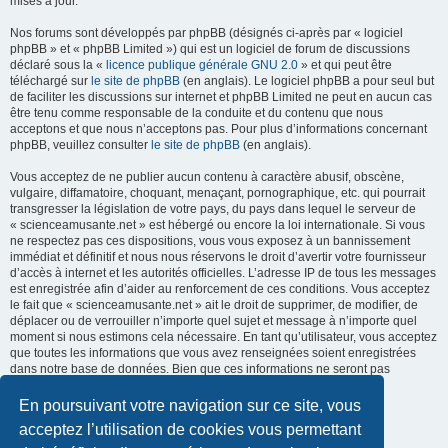
mises à jour.
Nos forums sont développés par phpBB (désignés ci-après par « logiciel
phpBB » et « phpBB Limited ») qui est un logiciel de forum de discussions
déclaré sous la «
licence publique générale GNU 2.0
» et qui peut être
téléchargé sur
le site de phpBB
(en anglais). Le logiciel phpBB a pour seul but
de faciliter les discussions sur internet et phpBB Limited ne peut en aucun cas
être tenu comme responsable de la conduite et du contenu que nous
acceptons et que nous n’acceptons pas. Pour plus d’informations concernant
phpBB, veuillez consulter
le site de phpBB
(en anglais).
Vous acceptez de ne publier aucun contenu à caractère abusif, obscène,
vulgaire, diffamatoire, choquant, menaçant, pornographique, etc. qui pourrait
transgresser la législation de votre pays, du pays dans lequel le serveur de
« scienceamusante.net » est hébergé ou encore la loi internationale. Si vous
ne respectez pas ces dispositions, vous vous exposez à un bannissement
immédiat et définitif et nous nous réservons le droit d’avertir votre fournisseur
d’accès à internet et les autorités officielles. L’adresse IP de tous les messages
est enregistrée afin d’aider au renforcement de ces conditions. Vous acceptez
le fait que « scienceamusante.net » ait le droit de supprimer, de modifier, de
déplacer ou de verrouiller n’importe quel sujet et message à n’importe quel
moment si nous estimons cela nécessaire. En tant qu’utilisateur, vous acceptez
que toutes les informations que vous avez renseignées soient enregistrées
dans notre base de données. Bien que ces informations ne seront pas
diffusées à une tierce partie sans votre consentement, ni
« scienceamusante.net », ni phpBB, ne pourront être tenus comme
En poursuivant votre navigation sur ce site, vous
responsables en cas de tentative de piratage informatique visant à
acceptez l’utilisation de cookies vous permettant
compromettre vos données.