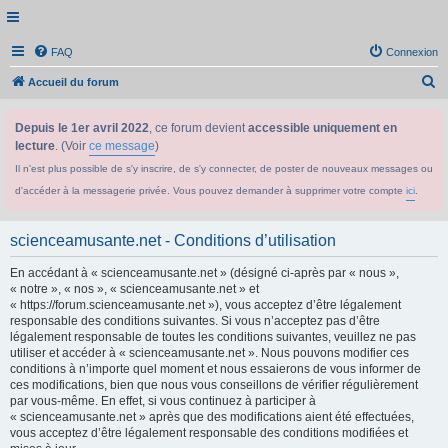
FAQ
Connexion
R
Accueil du forum
e
Depuis le 1er avril 2022
, ce forum devient
accessible uniquement en
c
lecture
. (Voir
ce message
)
h
Il n'est plus possible de s'y inscrire, de s'y connecter, de poster de nouveaux messages ou
e
d'accéder à la messagerie privée. Vous pouvez demander à supprimer votre compte
ici
.
r
c
scienceamusante.net - Conditions d’utilisation
h
En accédant à « scienceamusante.net » (désigné ci-après par « nous »,
e
« notre », « nos », « scienceamusante.net » et
r
« https://forum.scienceamusante.net »), vous acceptez d’être légalement
responsable des conditions suivantes. Si vous n’acceptez pas d’être
légalement responsable de toutes les conditions suivantes, veuillez ne pas
utiliser et accéder à « scienceamusante.net ». Nous pouvons modifier ces
conditions à n’importe quel moment et nous essaierons de vous informer de
ces modifications, bien que nous vous conseillons de vérifier régulièrement
par vous-même. En effet, si vous continuez à participer à
« scienceamusante.net » après que des modifications aient été effectuées,
vous acceptez d’être légalement responsable des conditions modifiées et