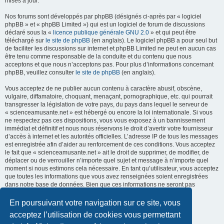
mises à jour.
Nos forums sont développés par phpBB (désignés ci-après par « logiciel
phpBB » et « phpBB Limited ») qui est un logiciel de forum de discussions
déclaré sous la «
licence publique générale GNU 2.0
» et qui peut être
téléchargé sur
le site de phpBB
(en anglais). Le logiciel phpBB a pour seul but
de faciliter les discussions sur internet et phpBB Limited ne peut en aucun cas
être tenu comme responsable de la conduite et du contenu que nous
acceptons et que nous n’acceptons pas. Pour plus d’informations concernant
phpBB, veuillez consulter
le site de phpBB
(en anglais).
Vous acceptez de ne publier aucun contenu à caractère abusif, obscène,
vulgaire, diffamatoire, choquant, menaçant, pornographique, etc. qui pourrait
transgresser la législation de votre pays, du pays dans lequel le serveur de
« scienceamusante.net » est hébergé ou encore la loi internationale. Si vous
ne respectez pas ces dispositions, vous vous exposez à un bannissement
immédiat et définitif et nous nous réservons le droit d’avertir votre fournisseur
d’accès à internet et les autorités officielles. L’adresse IP de tous les messages
est enregistrée afin d’aider au renforcement de ces conditions. Vous acceptez
le fait que « scienceamusante.net » ait le droit de supprimer, de modifier, de
déplacer ou de verrouiller n’importe quel sujet et message à n’importe quel
moment si nous estimons cela nécessaire. En tant qu’utilisateur, vous acceptez
que toutes les informations que vous avez renseignées soient enregistrées
dans notre base de données. Bien que ces informations ne seront pas
diffusées à une tierce partie sans votre consentement, ni
« scienceamusante.net », ni phpBB, ne pourront être tenus comme
En poursuivant votre navigation sur ce site, vous
responsables en cas de tentative de piratage informatique visant à
acceptez l’utilisation de cookies vous permettant
compromettre vos données.