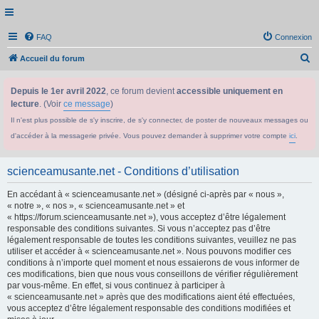
FAQ
Connexion
R
Accueil du forum
e
Depuis le 1er avril 2022
, ce forum devient
accessible uniquement en
c
lecture
. (Voir
ce message
)
h
Il n'est plus possible de s'y inscrire, de s'y connecter, de poster de nouveaux messages ou
e
d'accéder à la messagerie privée. Vous pouvez demander à supprimer votre compte
ici
.
r
c
scienceamusante.net - Conditions d’utilisation
h
En accédant à « scienceamusante.net » (désigné ci-après par « nous »,
e
« notre », « nos », « scienceamusante.net » et
r
« https://forum.scienceamusante.net »), vous acceptez d’être légalement
responsable des conditions suivantes. Si vous n’acceptez pas d’être
légalement responsable de toutes les conditions suivantes, veuillez ne pas
utiliser et accéder à « scienceamusante.net ». Nous pouvons modifier ces
conditions à n’importe quel moment et nous essaierons de vous informer de
ces modifications, bien que nous vous conseillons de vérifier régulièrement
par vous-même. En effet, si vous continuez à participer à
« scienceamusante.net » après que des modifications aient été effectuées,
vous acceptez d’être légalement responsable des conditions modifiées et