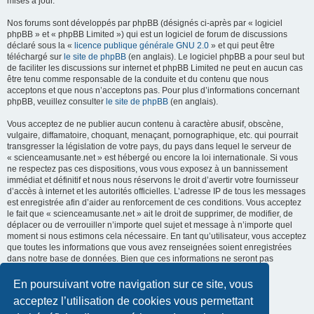
mises à jour.
Nos forums sont développés par phpBB (désignés ci-après par « logiciel
phpBB » et « phpBB Limited ») qui est un logiciel de forum de discussions
déclaré sous la «
licence publique générale GNU 2.0
» et qui peut être
téléchargé sur
le site de phpBB
(en anglais). Le logiciel phpBB a pour seul but
de faciliter les discussions sur internet et phpBB Limited ne peut en aucun cas
être tenu comme responsable de la conduite et du contenu que nous
acceptons et que nous n’acceptons pas. Pour plus d’informations concernant
phpBB, veuillez consulter
le site de phpBB
(en anglais).
Vous acceptez de ne publier aucun contenu à caractère abusif, obscène,
vulgaire, diffamatoire, choquant, menaçant, pornographique, etc. qui pourrait
transgresser la législation de votre pays, du pays dans lequel le serveur de
« scienceamusante.net » est hébergé ou encore la loi internationale. Si vous
ne respectez pas ces dispositions, vous vous exposez à un bannissement
immédiat et définitif et nous nous réservons le droit d’avertir votre fournisseur
d’accès à internet et les autorités officielles. L’adresse IP de tous les messages
est enregistrée afin d’aider au renforcement de ces conditions. Vous acceptez
le fait que « scienceamusante.net » ait le droit de supprimer, de modifier, de
déplacer ou de verrouiller n’importe quel sujet et message à n’importe quel
moment si nous estimons cela nécessaire. En tant qu’utilisateur, vous acceptez
que toutes les informations que vous avez renseignées soient enregistrées
dans notre base de données. Bien que ces informations ne seront pas
diffusées à une tierce partie sans votre consentement, ni
« scienceamusante.net », ni phpBB, ne pourront être tenus comme
En poursuivant votre navigation sur ce site, vous
responsables en cas de tentative de piratage informatique visant à
acceptez l’utilisation de cookies vous permettant
compromettre vos données.