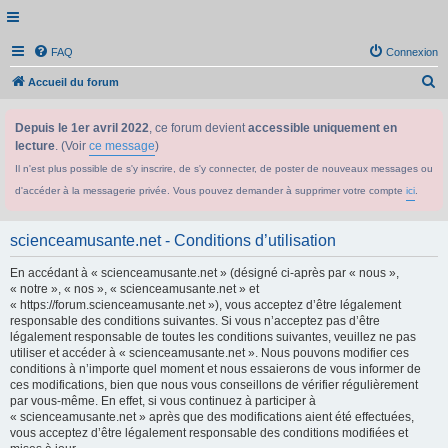
FAQ
Connexion
R
Accueil du forum
e
Depuis le 1er avril 2022
, ce forum devient
accessible uniquement en
c
lecture
. (Voir
ce message
)
h
Il n'est plus possible de s'y inscrire, de s'y connecter, de poster de nouveaux messages ou
e
d'accéder à la messagerie privée. Vous pouvez demander à supprimer votre compte
ici
.
r
c
scienceamusante.net - Conditions d’utilisation
h
En accédant à « scienceamusante.net » (désigné ci-après par « nous »,
e
« notre », « nos », « scienceamusante.net » et
r
« https://forum.scienceamusante.net »), vous acceptez d’être légalement
responsable des conditions suivantes. Si vous n’acceptez pas d’être
légalement responsable de toutes les conditions suivantes, veuillez ne pas
utiliser et accéder à « scienceamusante.net ». Nous pouvons modifier ces
conditions à n’importe quel moment et nous essaierons de vous informer de
ces modifications, bien que nous vous conseillons de vérifier régulièrement
par vous-même. En effet, si vous continuez à participer à
« scienceamusante.net » après que des modifications aient été effectuées,
vous acceptez d’être légalement responsable des conditions modifiées et