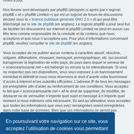
mises à jour.
Nos forums sont développés par phpBB (désignés ci-après par « logiciel
phpBB » et « phpBB Limited ») qui est un logiciel de forum de discussions
déclaré sous la «
licence publique générale GNU 2.0
» et qui peut être
téléchargé sur
le site de phpBB
(en anglais). Le logiciel phpBB a pour seul but
de faciliter les discussions sur internet et phpBB Limited ne peut en aucun cas
être tenu comme responsable de la conduite et du contenu que nous
acceptons et que nous n’acceptons pas. Pour plus d’informations concernant
phpBB, veuillez consulter
le site de phpBB
(en anglais).
Vous acceptez de ne publier aucun contenu à caractère abusif, obscène,
vulgaire, diffamatoire, choquant, menaçant, pornographique, etc. qui pourrait
transgresser la législation de votre pays, du pays dans lequel le serveur de
« scienceamusante.net » est hébergé ou encore la loi internationale. Si vous
ne respectez pas ces dispositions, vous vous exposez à un bannissement
immédiat et définitif et nous nous réservons le droit d’avertir votre fournisseur
d’accès à internet et les autorités officielles. L’adresse IP de tous les messages
est enregistrée afin d’aider au renforcement de ces conditions. Vous acceptez
le fait que « scienceamusante.net » ait le droit de supprimer, de modifier, de
déplacer ou de verrouiller n’importe quel sujet et message à n’importe quel
moment si nous estimons cela nécessaire. En tant qu’utilisateur, vous acceptez
que toutes les informations que vous avez renseignées soient enregistrées
dans notre base de données. Bien que ces informations ne seront pas
diffusées à une tierce partie sans votre consentement, ni
« scienceamusante.net », ni phpBB, ne pourront être tenus comme
En poursuivant votre navigation sur ce site, vous
responsables en cas de tentative de piratage informatique visant à
acceptez l’utilisation de cookies vous permettant
compromettre vos données.