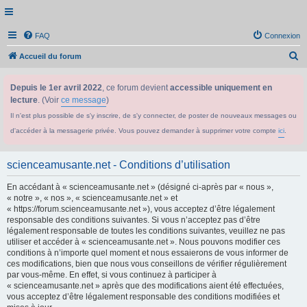
FAQ
Connexion
R
Accueil du forum
e
Depuis le 1er avril 2022
, ce forum devient
accessible uniquement en
c
lecture
. (Voir
ce message
)
h
Il n'est plus possible de s'y inscrire, de s'y connecter, de poster de nouveaux messages ou
e
d'accéder à la messagerie privée. Vous pouvez demander à supprimer votre compte
ici
.
r
c
scienceamusante.net - Conditions d’utilisation
h
En accédant à « scienceamusante.net » (désigné ci-après par « nous »,
e
« notre », « nos », « scienceamusante.net » et
r
« https://forum.scienceamusante.net »), vous acceptez d’être légalement
responsable des conditions suivantes. Si vous n’acceptez pas d’être
légalement responsable de toutes les conditions suivantes, veuillez ne pas
utiliser et accéder à « scienceamusante.net ». Nous pouvons modifier ces
conditions à n’importe quel moment et nous essaierons de vous informer de
ces modifications, bien que nous vous conseillons de vérifier régulièrement
par vous-même. En effet, si vous continuez à participer à
« scienceamusante.net » après que des modifications aient été effectuées,
vous acceptez d’être légalement responsable des conditions modifiées et