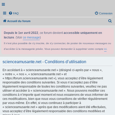
FAQ
Connexion
R
Accueil du forum
e
Depuis le 1er avril 2022
, ce forum devient
accessible uniquement en
c
lecture
. (Voir
ce message
)
h
Il n'est plus possible de s'y inscrire, de s'y connecter, de poster de nouveaux messages ou
e
d'accéder à la messagerie privée. Vous pouvez demander à supprimer votre compte
ici
.
r
c
scienceamusante.net - Conditions d’utilisation
h
En accédant à « scienceamusante.net » (désigné ci-après par « nous »,
e
« notre », « nos », « scienceamusante.net » et
r
« https://forum.scienceamusante.net »), vous acceptez d’être légalement
responsable des conditions suivantes. Si vous n’acceptez pas d’être
légalement responsable de toutes les conditions suivantes, veuillez ne pas
utiliser et accéder à « scienceamusante.net ». Nous pouvons modifier ces
conditions à n’importe quel moment et nous essaierons de vous informer de
ces modifications, bien que nous vous conseillons de vérifier régulièrement
par vous-même. En effet, si vous continuez à participer à
« scienceamusante.net » après que des modifications aient été effectuées,
vous acceptez d’être légalement responsable des conditions modifiées et