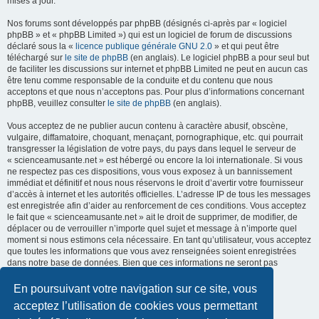
mises à jour.
Nos forums sont développés par phpBB (désignés ci-après par « logiciel
phpBB » et « phpBB Limited ») qui est un logiciel de forum de discussions
déclaré sous la «
licence publique générale GNU 2.0
» et qui peut être
téléchargé sur
le site de phpBB
(en anglais). Le logiciel phpBB a pour seul but
de faciliter les discussions sur internet et phpBB Limited ne peut en aucun cas
être tenu comme responsable de la conduite et du contenu que nous
acceptons et que nous n’acceptons pas. Pour plus d’informations concernant
phpBB, veuillez consulter
le site de phpBB
(en anglais).
Vous acceptez de ne publier aucun contenu à caractère abusif, obscène,
vulgaire, diffamatoire, choquant, menaçant, pornographique, etc. qui pourrait
transgresser la législation de votre pays, du pays dans lequel le serveur de
« scienceamusante.net » est hébergé ou encore la loi internationale. Si vous
ne respectez pas ces dispositions, vous vous exposez à un bannissement
immédiat et définitif et nous nous réservons le droit d’avertir votre fournisseur
d’accès à internet et les autorités officielles. L’adresse IP de tous les messages
est enregistrée afin d’aider au renforcement de ces conditions. Vous acceptez
le fait que « scienceamusante.net » ait le droit de supprimer, de modifier, de
déplacer ou de verrouiller n’importe quel sujet et message à n’importe quel
moment si nous estimons cela nécessaire. En tant qu’utilisateur, vous acceptez
que toutes les informations que vous avez renseignées soient enregistrées
dans notre base de données. Bien que ces informations ne seront pas
diffusées à une tierce partie sans votre consentement, ni
« scienceamusante.net », ni phpBB, ne pourront être tenus comme
En poursuivant votre navigation sur ce site, vous
responsables en cas de tentative de piratage informatique visant à
acceptez l’utilisation de cookies vous permettant
compromettre vos données.