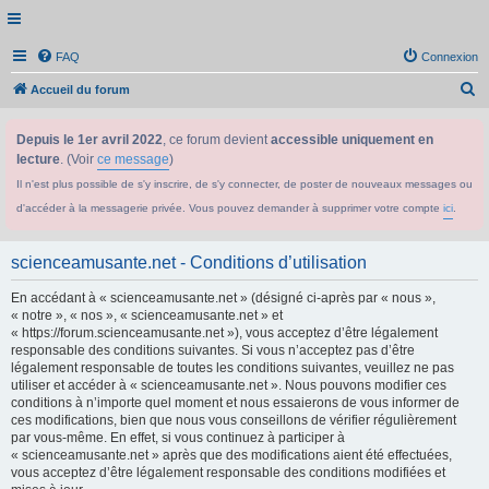
FAQ
Connexion
R
Accueil du forum
e
Depuis le 1er avril 2022
, ce forum devient
accessible uniquement en
c
lecture
. (Voir
ce message
)
h
Il n'est plus possible de s'y inscrire, de s'y connecter, de poster de nouveaux messages ou
e
d'accéder à la messagerie privée. Vous pouvez demander à supprimer votre compte
ici
.
r
c
scienceamusante.net - Conditions d’utilisation
h
En accédant à « scienceamusante.net » (désigné ci-après par « nous »,
e
« notre », « nos », « scienceamusante.net » et
r
« https://forum.scienceamusante.net »), vous acceptez d’être légalement
responsable des conditions suivantes. Si vous n’acceptez pas d’être
légalement responsable de toutes les conditions suivantes, veuillez ne pas
utiliser et accéder à « scienceamusante.net ». Nous pouvons modifier ces
conditions à n’importe quel moment et nous essaierons de vous informer de
ces modifications, bien que nous vous conseillons de vérifier régulièrement
par vous-même. En effet, si vous continuez à participer à
« scienceamusante.net » après que des modifications aient été effectuées,
vous acceptez d’être légalement responsable des conditions modifiées et