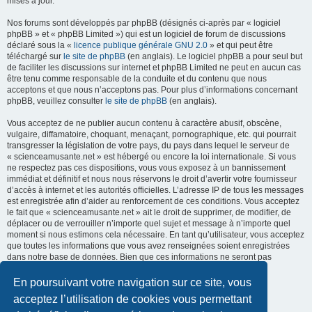
mises à jour.
Nos forums sont développés par phpBB (désignés ci-après par « logiciel
phpBB » et « phpBB Limited ») qui est un logiciel de forum de discussions
déclaré sous la «
licence publique générale GNU 2.0
» et qui peut être
téléchargé sur
le site de phpBB
(en anglais). Le logiciel phpBB a pour seul but
de faciliter les discussions sur internet et phpBB Limited ne peut en aucun cas
être tenu comme responsable de la conduite et du contenu que nous
acceptons et que nous n’acceptons pas. Pour plus d’informations concernant
phpBB, veuillez consulter
le site de phpBB
(en anglais).
Vous acceptez de ne publier aucun contenu à caractère abusif, obscène,
vulgaire, diffamatoire, choquant, menaçant, pornographique, etc. qui pourrait
transgresser la législation de votre pays, du pays dans lequel le serveur de
« scienceamusante.net » est hébergé ou encore la loi internationale. Si vous
ne respectez pas ces dispositions, vous vous exposez à un bannissement
immédiat et définitif et nous nous réservons le droit d’avertir votre fournisseur
d’accès à internet et les autorités officielles. L’adresse IP de tous les messages
est enregistrée afin d’aider au renforcement de ces conditions. Vous acceptez
le fait que « scienceamusante.net » ait le droit de supprimer, de modifier, de
déplacer ou de verrouiller n’importe quel sujet et message à n’importe quel
moment si nous estimons cela nécessaire. En tant qu’utilisateur, vous acceptez
que toutes les informations que vous avez renseignées soient enregistrées
dans notre base de données. Bien que ces informations ne seront pas
diffusées à une tierce partie sans votre consentement, ni
« scienceamusante.net », ni phpBB, ne pourront être tenus comme
En poursuivant votre navigation sur ce site, vous
responsables en cas de tentative de piratage informatique visant à
acceptez l’utilisation de cookies vous permettant
compromettre vos données.