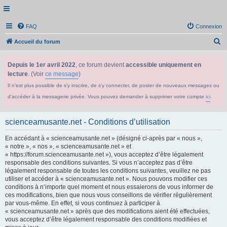
FAQ
Connexion
R
Accueil du forum
e
Depuis le 1er avril 2022
, ce forum devient
accessible uniquement en
c
lecture
. (Voir
ce message
)
h
Il n'est plus possible de s'y inscrire, de s'y connecter, de poster de nouveaux messages ou
e
d'accéder à la messagerie privée. Vous pouvez demander à supprimer votre compte
ici
.
r
c
scienceamusante.net - Conditions d’utilisation
h
En accédant à « scienceamusante.net » (désigné ci-après par « nous »,
e
« notre », « nos », « scienceamusante.net » et
r
« https://forum.scienceamusante.net »), vous acceptez d’être légalement
responsable des conditions suivantes. Si vous n’acceptez pas d’être
légalement responsable de toutes les conditions suivantes, veuillez ne pas
utiliser et accéder à « scienceamusante.net ». Nous pouvons modifier ces
conditions à n’importe quel moment et nous essaierons de vous informer de
ces modifications, bien que nous vous conseillons de vérifier régulièrement
par vous-même. En effet, si vous continuez à participer à
« scienceamusante.net » après que des modifications aient été effectuées,
vous acceptez d’être légalement responsable des conditions modifiées et