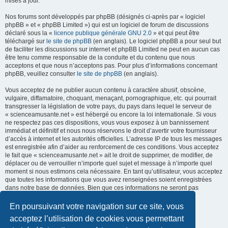
mises à jour.
Nos forums sont développés par phpBB (désignés ci-après par « logiciel
phpBB » et « phpBB Limited ») qui est un logiciel de forum de discussions
déclaré sous la «
licence publique générale GNU 2.0
» et qui peut être
téléchargé sur
le site de phpBB
(en anglais). Le logiciel phpBB a pour seul but
de faciliter les discussions sur internet et phpBB Limited ne peut en aucun cas
être tenu comme responsable de la conduite et du contenu que nous
acceptons et que nous n’acceptons pas. Pour plus d’informations concernant
phpBB, veuillez consulter
le site de phpBB
(en anglais).
Vous acceptez de ne publier aucun contenu à caractère abusif, obscène,
vulgaire, diffamatoire, choquant, menaçant, pornographique, etc. qui pourrait
transgresser la législation de votre pays, du pays dans lequel le serveur de
« scienceamusante.net » est hébergé ou encore la loi internationale. Si vous
ne respectez pas ces dispositions, vous vous exposez à un bannissement
immédiat et définitif et nous nous réservons le droit d’avertir votre fournisseur
d’accès à internet et les autorités officielles. L’adresse IP de tous les messages
est enregistrée afin d’aider au renforcement de ces conditions. Vous acceptez
le fait que « scienceamusante.net » ait le droit de supprimer, de modifier, de
déplacer ou de verrouiller n’importe quel sujet et message à n’importe quel
moment si nous estimons cela nécessaire. En tant qu’utilisateur, vous acceptez
que toutes les informations que vous avez renseignées soient enregistrées
dans notre base de données. Bien que ces informations ne seront pas
diffusées à une tierce partie sans votre consentement, ni
« scienceamusante.net », ni phpBB, ne pourront être tenus comme
En poursuivant votre navigation sur ce site, vous
responsables en cas de tentative de piratage informatique visant à
acceptez l’utilisation de cookies vous permettant
compromettre vos données.