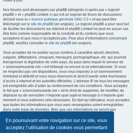
mises à jour.
Nos forums sont développés par phpBB (désignés ci-après par « logiciel
phpBB » et « phpBB Limited ») qui est un logiciel de forum de discussions
déclaré sous la «
licence publique générale GNU 2.0
» et qui peut être
téléchargé sur
le site de phpBB
(en anglais). Le logiciel phpBB a pour seul but
de faciliter les discussions sur internet et phpBB Limited ne peut en aucun cas
être tenu comme responsable de la conduite et du contenu que nous
acceptons et que nous n’acceptons pas. Pour plus d’informations concernant
phpBB, veuillez consulter
le site de phpBB
(en anglais).
Vous acceptez de ne publier aucun contenu à caractère abusif, obscène,
vulgaire, diffamatoire, choquant, menaçant, pornographique, etc. qui pourrait
transgresser la législation de votre pays, du pays dans lequel le serveur de
« scienceamusante.net » est hébergé ou encore la loi internationale. Si vous
ne respectez pas ces dispositions, vous vous exposez à un bannissement
immédiat et définitif et nous nous réservons le droit d’avertir votre fournisseur
d’accès à internet et les autorités officielles. L’adresse IP de tous les messages
est enregistrée afin d’aider au renforcement de ces conditions. Vous acceptez
le fait que « scienceamusante.net » ait le droit de supprimer, de modifier, de
déplacer ou de verrouiller n’importe quel sujet et message à n’importe quel
moment si nous estimons cela nécessaire. En tant qu’utilisateur, vous acceptez
que toutes les informations que vous avez renseignées soient enregistrées
dans notre base de données. Bien que ces informations ne seront pas
diffusées à une tierce partie sans votre consentement, ni
« scienceamusante.net », ni phpBB, ne pourront être tenus comme
En poursuivant votre navigation sur ce site, vous
responsables en cas de tentative de piratage informatique visant à
acceptez l’utilisation de cookies vous permettant
compromettre vos données.