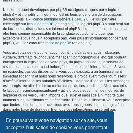
mises à jour.
Nos forums sont développés par phpBB (désignés ci-après par « logiciel
phpBB » et « phpBB Limited ») qui est un logiciel de forum de discussions
déclaré sous la «
licence publique générale GNU 2.0
» et qui peut être
téléchargé sur
le site de phpBB
(en anglais). Le logiciel phpBB a pour seul but
de faciliter les discussions sur internet et phpBB Limited ne peut en aucun cas
être tenu comme responsable de la conduite et du contenu que nous
acceptons et que nous n’acceptons pas. Pour plus d’informations concernant
phpBB, veuillez consulter
le site de phpBB
(en anglais).
Vous acceptez de ne publier aucun contenu à caractère abusif, obscène,
vulgaire, diffamatoire, choquant, menaçant, pornographique, etc. qui pourrait
transgresser la législation de votre pays, du pays dans lequel le serveur de
« scienceamusante.net » est hébergé ou encore la loi internationale. Si vous
ne respectez pas ces dispositions, vous vous exposez à un bannissement
immédiat et définitif et nous nous réservons le droit d’avertir votre fournisseur
d’accès à internet et les autorités officielles. L’adresse IP de tous les messages
est enregistrée afin d’aider au renforcement de ces conditions. Vous acceptez
le fait que « scienceamusante.net » ait le droit de supprimer, de modifier, de
déplacer ou de verrouiller n’importe quel sujet et message à n’importe quel
moment si nous estimons cela nécessaire. En tant qu’utilisateur, vous acceptez
que toutes les informations que vous avez renseignées soient enregistrées
dans notre base de données. Bien que ces informations ne seront pas
diffusées à une tierce partie sans votre consentement, ni
« scienceamusante.net », ni phpBB, ne pourront être tenus comme
En poursuivant votre navigation sur ce site, vous
responsables en cas de tentative de piratage informatique visant à
acceptez l’utilisation de cookies vous permettant
compromettre vos données.