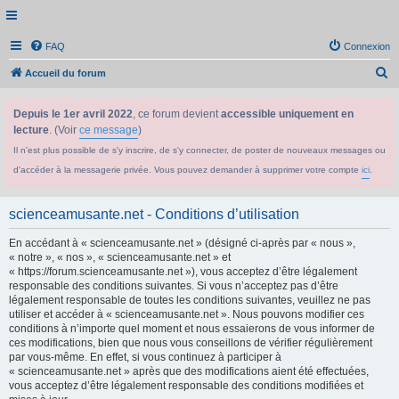
FAQ
Connexion
R
Accueil du forum
e
Depuis le 1er avril 2022
, ce forum devient
accessible uniquement en
c
lecture
. (Voir
ce message
)
h
Il n'est plus possible de s'y inscrire, de s'y connecter, de poster de nouveaux messages ou
e
d'accéder à la messagerie privée. Vous pouvez demander à supprimer votre compte
ici
.
r
c
scienceamusante.net - Conditions d’utilisation
h
En accédant à « scienceamusante.net » (désigné ci-après par « nous »,
e
« notre », « nos », « scienceamusante.net » et
r
« https://forum.scienceamusante.net »), vous acceptez d’être légalement
responsable des conditions suivantes. Si vous n’acceptez pas d’être
légalement responsable de toutes les conditions suivantes, veuillez ne pas
utiliser et accéder à « scienceamusante.net ». Nous pouvons modifier ces
conditions à n’importe quel moment et nous essaierons de vous informer de
ces modifications, bien que nous vous conseillons de vérifier régulièrement
par vous-même. En effet, si vous continuez à participer à
« scienceamusante.net » après que des modifications aient été effectuées,
vous acceptez d’être légalement responsable des conditions modifiées et