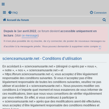
FAQ
Connexion
R
Accueil du forum
e
Depuis le 1er avril 2022
, ce forum devient
accessible uniquement en
c
lecture
. (Voir
ce message
)
h
Il n'est plus possible de s'y inscrire, de s'y connecter, de poster de nouveaux messages ou
e
d'accéder à la messagerie privée. Vous pouvez demander à supprimer votre compte
ici
.
r
c
scienceamusante.net - Conditions d’utilisation
h
En accédant à « scienceamusante.net » (désigné ci-après par « nous »,
e
« notre », « nos », « scienceamusante.net » et
r
« https://forum.scienceamusante.net »), vous acceptez d’être légalement
responsable des conditions suivantes. Si vous n’acceptez pas d’être
légalement responsable de toutes les conditions suivantes, veuillez ne pas
utiliser et accéder à « scienceamusante.net ». Nous pouvons modifier ces
conditions à n’importe quel moment et nous essaierons de vous informer de
ces modifications, bien que nous vous conseillons de vérifier régulièrement
par vous-même. En effet, si vous continuez à participer à
« scienceamusante.net » après que des modifications aient été effectuées,
vous acceptez d’être légalement responsable des conditions modifiées et