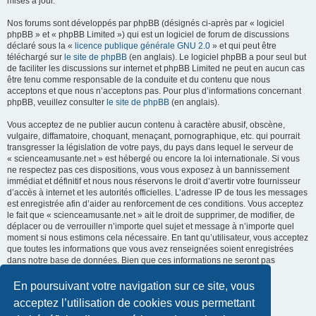
mises à jour.
Nos forums sont développés par phpBB (désignés ci-après par « logiciel
phpBB » et « phpBB Limited ») qui est un logiciel de forum de discussions
déclaré sous la «
licence publique générale GNU 2.0
» et qui peut être
téléchargé sur
le site de phpBB
(en anglais). Le logiciel phpBB a pour seul but
de faciliter les discussions sur internet et phpBB Limited ne peut en aucun cas
être tenu comme responsable de la conduite et du contenu que nous
acceptons et que nous n’acceptons pas. Pour plus d’informations concernant
phpBB, veuillez consulter
le site de phpBB
(en anglais).
Vous acceptez de ne publier aucun contenu à caractère abusif, obscène,
vulgaire, diffamatoire, choquant, menaçant, pornographique, etc. qui pourrait
transgresser la législation de votre pays, du pays dans lequel le serveur de
« scienceamusante.net » est hébergé ou encore la loi internationale. Si vous
ne respectez pas ces dispositions, vous vous exposez à un bannissement
immédiat et définitif et nous nous réservons le droit d’avertir votre fournisseur
d’accès à internet et les autorités officielles. L’adresse IP de tous les messages
est enregistrée afin d’aider au renforcement de ces conditions. Vous acceptez
le fait que « scienceamusante.net » ait le droit de supprimer, de modifier, de
déplacer ou de verrouiller n’importe quel sujet et message à n’importe quel
moment si nous estimons cela nécessaire. En tant qu’utilisateur, vous acceptez
que toutes les informations que vous avez renseignées soient enregistrées
dans notre base de données. Bien que ces informations ne seront pas
diffusées à une tierce partie sans votre consentement, ni
« scienceamusante.net », ni phpBB, ne pourront être tenus comme
En poursuivant votre navigation sur ce site, vous
responsables en cas de tentative de piratage informatique visant à
acceptez l’utilisation de cookies vous permettant
compromettre vos données.