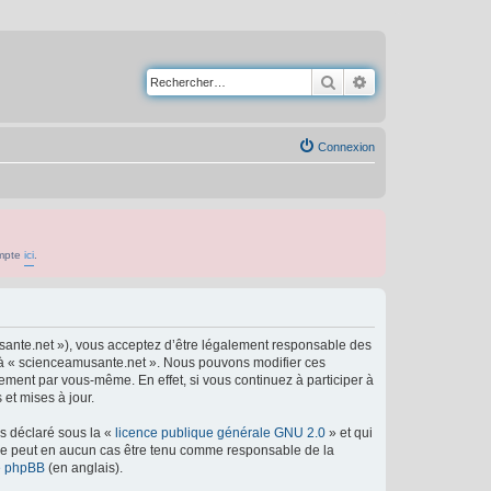
Rechercher
Recherche avancé
Connexion
ompte
ici
.
usante.net »), vous acceptez d’être légalement responsable des
er à « scienceamusante.net ». Nous pouvons modifier ces
ement par vous-même. En effet, si vous continuez à participer à
et mises à jour.
ns déclaré sous la «
licence publique générale GNU 2.0
» et qui
ed ne peut en aucun cas être tenu comme responsable de la
de phpBB
(en anglais).