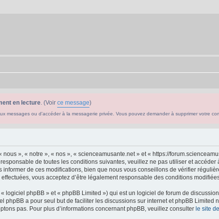
ent en lecture
. (Voir
ce message
)
ouveaux messages ou d'accéder à la messagerie privée. Vous pouvez demander à supprimer votre c
 nous », « notre », « nos », « scienceamusante.net » et « https://forum.scienceam
 responsable de toutes les conditions suivantes, veuillez ne pas utiliser et accéd
informer de ces modifications, bien que nous vous conseillons de vérifier régulièr
effectuées, vous acceptez d’être légalement responsable des conditions modifiées 
 logiciel phpBB » et « phpBB Limited ») qui est un logiciel de forum de discussio
iel phpBB a pour seul but de faciliter les discussions sur internet et phpBB Limit
ptons pas. Pour plus d’informations concernant phpBB, veuillez consulter
le site 