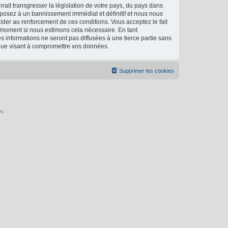
ait transgresser la législation de votre pays, du pays dans
xposez à un bannissement immédiat et définitif et nous nous
d’aider au renforcement de ces conditions. Vous acceptez le fait
l moment si nous estimons cela nécessaire. En tant
 informations ne seront pas diffusées à une tierce partie sans
ique visant à compromettre vos données.
Supprimer les cookies
s.