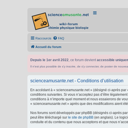
Raccourcis
FAQ
Accueil du forum
Depuis le 1er avril 2022
, ce forum devient
accessible uniquem
Il n'est plus possible de s'y inscrire, de s'y connecter, de poster de n
scienceamusante.net - Conditions d’utilisation
En accédant à « scienceamusante.net » (désigné ci-après par «
conditions suivantes. Si vous n’acceptez pas d’être légalement
conditions à n’importe quel moment et nous essaierons de vous 
« scienceamusante.net » après que des modifications aient été 
Nos forums sont développés par phpBB (désignés ci-après par «
peut être téléchargé sur
le site de phpBB
(en anglais). Le logic
conduite et du contenu que nous acceptons et que nous n’acce