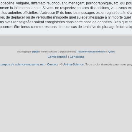
obscène, vulgaire, diffamatoire, choquant, menaçant, pornographique, etc. qui pourr
core la loi internationale. Si vous ne respectez pas ces dispositions, vous vous e
 et les autorités officielles. L’adresse IP de tous les messages est enregistrée afin 
fier, de déplacer ou de verrouiller n’importe quel sujet et message à n’importe que
vous avez renseignées soient enregistrées dans notre base de données. Bien que ces
 pourront être tenus comme responsables en cas de tentative de piratage informat
Développé par
phpBB
® Forum Software © phpBB Limited
|
Traduction française officielle
©
Qiaeru
Confidentialité
|
Conditions
 propos de scienceamusante.net
-
Contact
- ©
Anima-Science
. Tous droits réservés pour tous pay