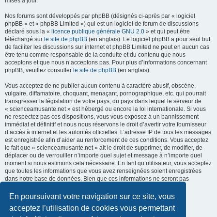
mises à jour.
Nos forums sont développés par phpBB (désignés ci-après par « logiciel
phpBB » et « phpBB Limited ») qui est un logiciel de forum de discussions
déclaré sous la «
licence publique générale GNU 2.0
» et qui peut être
téléchargé sur
le site de phpBB
(en anglais). Le logiciel phpBB a pour seul but
de faciliter les discussions sur internet et phpBB Limited ne peut en aucun cas
être tenu comme responsable de la conduite et du contenu que nous
acceptons et que nous n’acceptons pas. Pour plus d’informations concernant
phpBB, veuillez consulter
le site de phpBB
(en anglais).
Vous acceptez de ne publier aucun contenu à caractère abusif, obscène,
vulgaire, diffamatoire, choquant, menaçant, pornographique, etc. qui pourrait
transgresser la législation de votre pays, du pays dans lequel le serveur de
« scienceamusante.net » est hébergé ou encore la loi internationale. Si vous
ne respectez pas ces dispositions, vous vous exposez à un bannissement
immédiat et définitif et nous nous réservons le droit d’avertir votre fournisseur
d’accès à internet et les autorités officielles. L’adresse IP de tous les messages
est enregistrée afin d’aider au renforcement de ces conditions. Vous acceptez
le fait que « scienceamusante.net » ait le droit de supprimer, de modifier, de
déplacer ou de verrouiller n’importe quel sujet et message à n’importe quel
moment si nous estimons cela nécessaire. En tant qu’utilisateur, vous acceptez
que toutes les informations que vous avez renseignées soient enregistrées
dans notre base de données. Bien que ces informations ne seront pas
diffusées à une tierce partie sans votre consentement, ni
« scienceamusante.net », ni phpBB, ne pourront être tenus comme
En poursuivant votre navigation sur ce site, vous
responsables en cas de tentative de piratage informatique visant à
acceptez l’utilisation de cookies vous permettant
compromettre vos données.