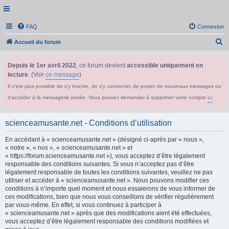
FAQ
Connexion
R
Accueil du forum
e
Depuis le 1er avril 2022
, ce forum devient
accessible uniquement en
c
lecture
. (Voir
ce message
)
h
Il n'est plus possible de s'y inscrire, de s'y connecter, de poster de nouveaux messages ou
e
d'accéder à la messagerie privée. Vous pouvez demander à supprimer votre compte
ici
.
r
c
scienceamusante.net - Conditions d’utilisation
h
En accédant à « scienceamusante.net » (désigné ci-après par « nous »,
e
« notre », « nos », « scienceamusante.net » et
r
« https://forum.scienceamusante.net »), vous acceptez d’être légalement
responsable des conditions suivantes. Si vous n’acceptez pas d’être
légalement responsable de toutes les conditions suivantes, veuillez ne pas
utiliser et accéder à « scienceamusante.net ». Nous pouvons modifier ces
conditions à n’importe quel moment et nous essaierons de vous informer de
ces modifications, bien que nous vous conseillons de vérifier régulièrement
par vous-même. En effet, si vous continuez à participer à
« scienceamusante.net » après que des modifications aient été effectuées,
vous acceptez d’être légalement responsable des conditions modifiées et