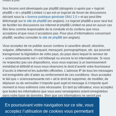
mises à jour.
Nos forums sont développés par phpBB (désignés ci-après par « logiciel
phpBB » et « phpBB Limited ») qui est un logiciel de forum de discussions
déclaré sous la «
licence publique générale GNU 2.0
» et qui peut être
téléchargé sur
le site de phpBB
(en anglais). Le logiciel phpBB a pour seul but
de faciliter les discussions sur internet et phpBB Limited ne peut en aucun cas
être tenu comme responsable de la conduite et du contenu que nous
acceptons et que nous n’acceptons pas. Pour plus d’informations concernant
phpBB, veuillez consulter
le site de phpBB
(en anglais).
Vous acceptez de ne publier aucun contenu à caractère abusif, obscène,
vulgaire, diffamatoire, choquant, menaçant, pornographique, etc. qui pourrait
transgresser la législation de votre pays, du pays dans lequel le serveur de
« scienceamusante.net » est hébergé ou encore la loi internationale. Si vous
ne respectez pas ces dispositions, vous vous exposez à un bannissement
immédiat et définitif et nous nous réservons le droit d’avertir votre fournisseur
d’accès à internet et les autorités officielles. L’adresse IP de tous les messages
est enregistrée afin d’aider au renforcement de ces conditions. Vous acceptez
le fait que « scienceamusante.net » ait le droit de supprimer, de modifier, de
déplacer ou de verrouiller n’importe quel sujet et message à n’importe quel
moment si nous estimons cela nécessaire. En tant qu’utilisateur, vous acceptez
que toutes les informations que vous avez renseignées soient enregistrées
dans notre base de données. Bien que ces informations ne seront pas
diffusées à une tierce partie sans votre consentement, ni
« scienceamusante.net », ni phpBB, ne pourront être tenus comme
En poursuivant votre navigation sur ce site, vous
responsables en cas de tentative de piratage informatique visant à
acceptez l’utilisation de cookies vous permettant
compromettre vos données.