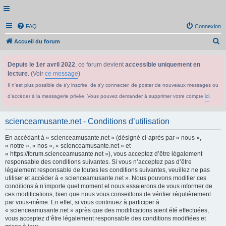
FAQ
Connexion
R
Accueil du forum
e
Depuis le 1er avril 2022
, ce forum devient
accessible uniquement en
c
lecture
. (Voir
ce message
)
h
Il n'est plus possible de s'y inscrire, de s'y connecter, de poster de nouveaux messages ou
e
d'accéder à la messagerie privée. Vous pouvez demander à supprimer votre compte
ici
.
r
c
scienceamusante.net - Conditions d’utilisation
h
En accédant à « scienceamusante.net » (désigné ci-après par « nous »,
e
« notre », « nos », « scienceamusante.net » et
r
« https://forum.scienceamusante.net »), vous acceptez d’être légalement
responsable des conditions suivantes. Si vous n’acceptez pas d’être
légalement responsable de toutes les conditions suivantes, veuillez ne pas
utiliser et accéder à « scienceamusante.net ». Nous pouvons modifier ces
conditions à n’importe quel moment et nous essaierons de vous informer de
ces modifications, bien que nous vous conseillons de vérifier régulièrement
par vous-même. En effet, si vous continuez à participer à
« scienceamusante.net » après que des modifications aient été effectuées,
vous acceptez d’être légalement responsable des conditions modifiées et