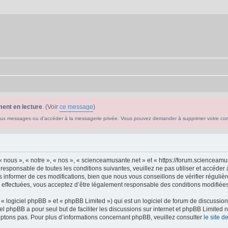
ent en lecture
. (Voir
ce message
)
ouveaux messages ou d'accéder à la messagerie privée. Vous pouvez demander à supprimer votre c
 nous », « notre », « nos », « scienceamusante.net » et « https://forum.scienceam
 responsable de toutes les conditions suivantes, veuillez ne pas utiliser et accéd
informer de ces modifications, bien que nous vous conseillons de vérifier régulièr
effectuées, vous acceptez d’être légalement responsable des conditions modifiées 
 logiciel phpBB » et « phpBB Limited ») qui est un logiciel de forum de discussio
iel phpBB a pour seul but de faciliter les discussions sur internet et phpBB Limit
ptons pas. Pour plus d’informations concernant phpBB, veuillez consulter
le site 