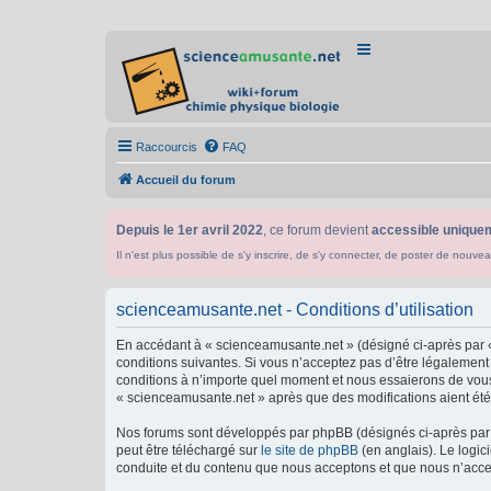
Raccourcis
FAQ
Accueil du forum
Depuis le 1er avril 2022
, ce forum devient
accessible uniquem
Il n'est plus possible de s'y inscrire, de s'y connecter, de poster de n
scienceamusante.net - Conditions d’utilisation
En accédant à « scienceamusante.net » (désigné ci-après par «
conditions suivantes. Si vous n’acceptez pas d’être légalement
conditions à n’importe quel moment et nous essaierons de vous 
« scienceamusante.net » après que des modifications aient été 
Nos forums sont développés par phpBB (désignés ci-après par «
peut être téléchargé sur
le site de phpBB
(en anglais). Le logic
conduite et du contenu que nous acceptons et que nous n’acce