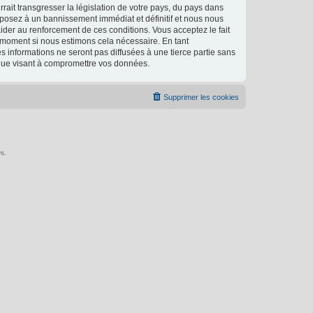
ait transgresser la législation de votre pays, du pays dans
xposez à un bannissement immédiat et définitif et nous nous
d’aider au renforcement de ces conditions. Vous acceptez le fait
l moment si nous estimons cela nécessaire. En tant
 informations ne seront pas diffusées à une tierce partie sans
ique visant à compromettre vos données.
Supprimer les cookies
s.