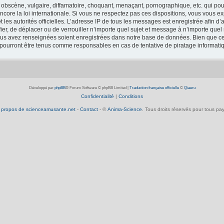
obscène, vulgaire, diffamatoire, choquant, menaçant, pornographique, etc. qui pourr
core la loi internationale. Si vous ne respectez pas ces dispositions, vous vous e
 et les autorités officielles. L’adresse IP de tous les messages est enregistrée afin 
fier, de déplacer ou de verrouiller n’importe quel sujet et message à n’importe que
vous avez renseignées soient enregistrées dans notre base de données. Bien que ces
 pourront être tenus comme responsables en cas de tentative de piratage informat
Développé par
phpBB
® Forum Software © phpBB Limited
|
Traduction française officielle
©
Qiaeru
Confidentialité
|
Conditions
 propos de scienceamusante.net
-
Contact
- ©
Anima-Science
. Tous droits réservés pour tous pay