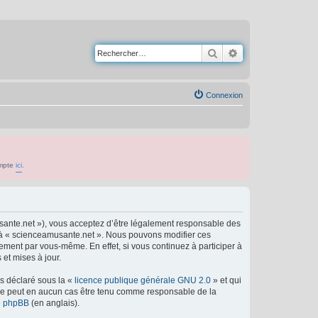
Rechercher
Recherche avancé
Connexion
ompte
ici
.
usante.net »), vous acceptez d’être légalement responsable des
er à « scienceamusante.net ». Nous pouvons modifier ces
ement par vous-même. En effet, si vous continuez à participer à
et mises à jour.
ns déclaré sous la «
licence publique générale GNU 2.0
» et qui
ed ne peut en aucun cas être tenu comme responsable de la
de phpBB
(en anglais).