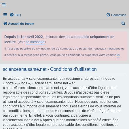
FAQ
Connexion
R
Accueil du forum
e
Depuis le 1er avril 2022
, ce forum devient
accessible uniquement en
c
lecture
. (Voir
ce message
)
h
Il n'est plus possible de s'y inscrire, de s'y connecter, de poster de nouveaux messages ou
e
d'accéder à la messagerie privée. Vous pouvez demander à supprimer votre compte
ici
.
r
c
scienceamusante.net - Conditions d’utilisation
h
En accédant à « scienceamusante.net » (désigné ci-après par « nous »,
e
« notre », « nos », « scienceamusante.net » et
r
« https://forum.scienceamusante.net »), vous acceptez d’être légalement
responsable des conditions suivantes. Si vous n’acceptez pas d’être
légalement responsable de toutes les conditions suivantes, veuillez ne pas
utiliser et accéder à « scienceamusante.net ». Nous pouvons modifier ces
conditions à n’importe quel moment et nous essaierons de vous informer de
ces modifications, bien que nous vous conseillons de vérifier régulièrement
par vous-même. En effet, si vous continuez à participer à
« scienceamusante.net » après que des modifications aient été effectuées,
vous acceptez d’être légalement responsable des conditions modifiées et