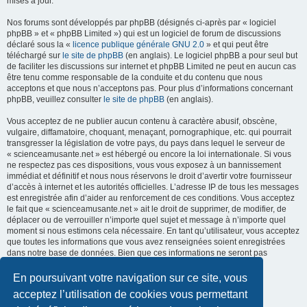
mises à jour.
Nos forums sont développés par phpBB (désignés ci-après par « logiciel
phpBB » et « phpBB Limited ») qui est un logiciel de forum de discussions
déclaré sous la «
licence publique générale GNU 2.0
» et qui peut être
téléchargé sur
le site de phpBB
(en anglais). Le logiciel phpBB a pour seul but
de faciliter les discussions sur internet et phpBB Limited ne peut en aucun cas
être tenu comme responsable de la conduite et du contenu que nous
acceptons et que nous n’acceptons pas. Pour plus d’informations concernant
phpBB, veuillez consulter
le site de phpBB
(en anglais).
Vous acceptez de ne publier aucun contenu à caractère abusif, obscène,
vulgaire, diffamatoire, choquant, menaçant, pornographique, etc. qui pourrait
transgresser la législation de votre pays, du pays dans lequel le serveur de
« scienceamusante.net » est hébergé ou encore la loi internationale. Si vous
ne respectez pas ces dispositions, vous vous exposez à un bannissement
immédiat et définitif et nous nous réservons le droit d’avertir votre fournisseur
d’accès à internet et les autorités officielles. L’adresse IP de tous les messages
est enregistrée afin d’aider au renforcement de ces conditions. Vous acceptez
le fait que « scienceamusante.net » ait le droit de supprimer, de modifier, de
déplacer ou de verrouiller n’importe quel sujet et message à n’importe quel
moment si nous estimons cela nécessaire. En tant qu’utilisateur, vous acceptez
que toutes les informations que vous avez renseignées soient enregistrées
dans notre base de données. Bien que ces informations ne seront pas
diffusées à une tierce partie sans votre consentement, ni
« scienceamusante.net », ni phpBB, ne pourront être tenus comme
En poursuivant votre navigation sur ce site, vous
responsables en cas de tentative de piratage informatique visant à
acceptez l’utilisation de cookies vous permettant
compromettre vos données.