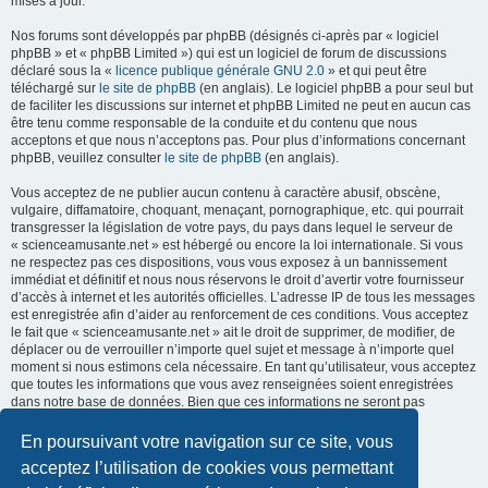
mises à jour.
Nos forums sont développés par phpBB (désignés ci-après par « logiciel
phpBB » et « phpBB Limited ») qui est un logiciel de forum de discussions
déclaré sous la «
licence publique générale GNU 2.0
» et qui peut être
téléchargé sur
le site de phpBB
(en anglais). Le logiciel phpBB a pour seul but
de faciliter les discussions sur internet et phpBB Limited ne peut en aucun cas
être tenu comme responsable de la conduite et du contenu que nous
acceptons et que nous n’acceptons pas. Pour plus d’informations concernant
phpBB, veuillez consulter
le site de phpBB
(en anglais).
Vous acceptez de ne publier aucun contenu à caractère abusif, obscène,
vulgaire, diffamatoire, choquant, menaçant, pornographique, etc. qui pourrait
transgresser la législation de votre pays, du pays dans lequel le serveur de
« scienceamusante.net » est hébergé ou encore la loi internationale. Si vous
ne respectez pas ces dispositions, vous vous exposez à un bannissement
immédiat et définitif et nous nous réservons le droit d’avertir votre fournisseur
d’accès à internet et les autorités officielles. L’adresse IP de tous les messages
est enregistrée afin d’aider au renforcement de ces conditions. Vous acceptez
le fait que « scienceamusante.net » ait le droit de supprimer, de modifier, de
déplacer ou de verrouiller n’importe quel sujet et message à n’importe quel
moment si nous estimons cela nécessaire. En tant qu’utilisateur, vous acceptez
que toutes les informations que vous avez renseignées soient enregistrées
dans notre base de données. Bien que ces informations ne seront pas
diffusées à une tierce partie sans votre consentement, ni
« scienceamusante.net », ni phpBB, ne pourront être tenus comme
En poursuivant votre navigation sur ce site, vous
responsables en cas de tentative de piratage informatique visant à
acceptez l’utilisation de cookies vous permettant
compromettre vos données.