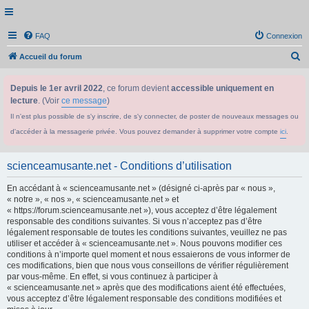
FAQ
Connexion
R
Accueil du forum
e
Depuis le 1er avril 2022
, ce forum devient
accessible uniquement en
c
lecture
. (Voir
ce message
)
h
Il n'est plus possible de s'y inscrire, de s'y connecter, de poster de nouveaux messages ou
e
d'accéder à la messagerie privée. Vous pouvez demander à supprimer votre compte
ici
.
r
c
scienceamusante.net - Conditions d’utilisation
h
En accédant à « scienceamusante.net » (désigné ci-après par « nous »,
e
« notre », « nos », « scienceamusante.net » et
r
« https://forum.scienceamusante.net »), vous acceptez d’être légalement
responsable des conditions suivantes. Si vous n’acceptez pas d’être
légalement responsable de toutes les conditions suivantes, veuillez ne pas
utiliser et accéder à « scienceamusante.net ». Nous pouvons modifier ces
conditions à n’importe quel moment et nous essaierons de vous informer de
ces modifications, bien que nous vous conseillons de vérifier régulièrement
par vous-même. En effet, si vous continuez à participer à
« scienceamusante.net » après que des modifications aient été effectuées,
vous acceptez d’être légalement responsable des conditions modifiées et