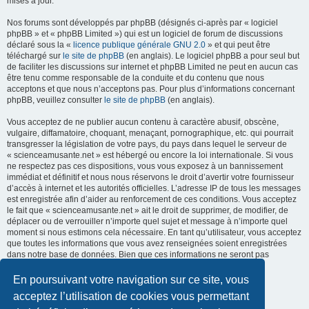
mises à jour.
Nos forums sont développés par phpBB (désignés ci-après par « logiciel
phpBB » et « phpBB Limited ») qui est un logiciel de forum de discussions
déclaré sous la «
licence publique générale GNU 2.0
» et qui peut être
téléchargé sur
le site de phpBB
(en anglais). Le logiciel phpBB a pour seul but
de faciliter les discussions sur internet et phpBB Limited ne peut en aucun cas
être tenu comme responsable de la conduite et du contenu que nous
acceptons et que nous n’acceptons pas. Pour plus d’informations concernant
phpBB, veuillez consulter
le site de phpBB
(en anglais).
Vous acceptez de ne publier aucun contenu à caractère abusif, obscène,
vulgaire, diffamatoire, choquant, menaçant, pornographique, etc. qui pourrait
transgresser la législation de votre pays, du pays dans lequel le serveur de
« scienceamusante.net » est hébergé ou encore la loi internationale. Si vous
ne respectez pas ces dispositions, vous vous exposez à un bannissement
immédiat et définitif et nous nous réservons le droit d’avertir votre fournisseur
d’accès à internet et les autorités officielles. L’adresse IP de tous les messages
est enregistrée afin d’aider au renforcement de ces conditions. Vous acceptez
le fait que « scienceamusante.net » ait le droit de supprimer, de modifier, de
déplacer ou de verrouiller n’importe quel sujet et message à n’importe quel
moment si nous estimons cela nécessaire. En tant qu’utilisateur, vous acceptez
que toutes les informations que vous avez renseignées soient enregistrées
dans notre base de données. Bien que ces informations ne seront pas
diffusées à une tierce partie sans votre consentement, ni
« scienceamusante.net », ni phpBB, ne pourront être tenus comme
En poursuivant votre navigation sur ce site, vous
responsables en cas de tentative de piratage informatique visant à
acceptez l’utilisation de cookies vous permettant
compromettre vos données.