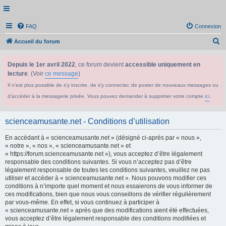
FAQ
Connexion
R
Accueil du forum
e
Depuis le 1er avril 2022
, ce forum devient
accessible uniquement en
c
lecture
. (Voir
ce message
)
h
Il n'est plus possible de s'y inscrire, de s'y connecter, de poster de nouveaux messages ou
e
d'accéder à la messagerie privée. Vous pouvez demander à supprimer votre compte
ici
.
r
c
scienceamusante.net - Conditions d’utilisation
h
En accédant à « scienceamusante.net » (désigné ci-après par « nous »,
e
« notre », « nos », « scienceamusante.net » et
r
« https://forum.scienceamusante.net »), vous acceptez d’être légalement
responsable des conditions suivantes. Si vous n’acceptez pas d’être
légalement responsable de toutes les conditions suivantes, veuillez ne pas
utiliser et accéder à « scienceamusante.net ». Nous pouvons modifier ces
conditions à n’importe quel moment et nous essaierons de vous informer de
ces modifications, bien que nous vous conseillons de vérifier régulièrement
par vous-même. En effet, si vous continuez à participer à
« scienceamusante.net » après que des modifications aient été effectuées,
vous acceptez d’être légalement responsable des conditions modifiées et