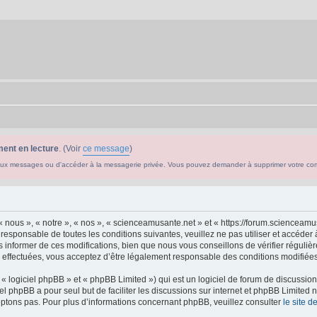
ent en lecture
. (Voir
ce message
)
ouveaux messages ou d'accéder à la messagerie privée. Vous pouvez demander à supprimer votre c
 nous », « notre », « nos », « scienceamusante.net » et « https://forum.scienceam
 responsable de toutes les conditions suivantes, veuillez ne pas utiliser et accéd
informer de ces modifications, bien que nous vous conseillons de vérifier régulièr
effectuées, vous acceptez d’être légalement responsable des conditions modifiées 
 logiciel phpBB » et « phpBB Limited ») qui est un logiciel de forum de discussio
iel phpBB a pour seul but de faciliter les discussions sur internet et phpBB Limit
ptons pas. Pour plus d’informations concernant phpBB, veuillez consulter
le site 