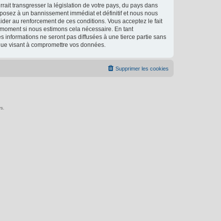
ait transgresser la législation de votre pays, du pays dans
xposez à un bannissement immédiat et définitif et nous nous
d’aider au renforcement de ces conditions. Vous acceptez le fait
l moment si nous estimons cela nécessaire. En tant
 informations ne seront pas diffusées à une tierce partie sans
ique visant à compromettre vos données.
Supprimer les cookies
s.