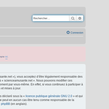
Rechercher
Recherche avancé
Connexion
ompte
ici
.
usante.net »), vous acceptez d’être légalement responsable des
er à « scienceamusante.net ». Nous pouvons modifier ces
ement par vous-même. En effet, si vous continuez à participer à
et mises à jour.
ns déclaré sous la «
licence publique générale GNU 2.0
» et qui
ed ne peut en aucun cas être tenu comme responsable de la
de phpBB
(en anglais).