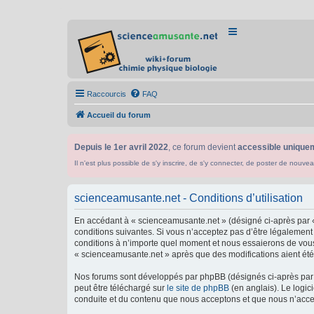
Raccourcis
FAQ
Accueil du forum
Depuis le 1er avril 2022
, ce forum devient
accessible uniquem
Il n'est plus possible de s'y inscrire, de s'y connecter, de poster de n
scienceamusante.net - Conditions d’utilisation
En accédant à « scienceamusante.net » (désigné ci-après par «
conditions suivantes. Si vous n’acceptez pas d’être légalement
conditions à n’importe quel moment et nous essaierons de vous 
« scienceamusante.net » après que des modifications aient été 
Nos forums sont développés par phpBB (désignés ci-après par «
peut être téléchargé sur
le site de phpBB
(en anglais). Le logic
conduite et du contenu que nous acceptons et que nous n’acce