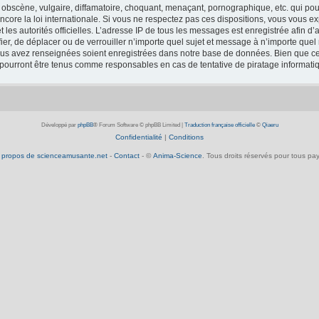
obscène, vulgaire, diffamatoire, choquant, menaçant, pornographique, etc. qui pourr
core la loi internationale. Si vous ne respectez pas ces dispositions, vous vous e
 et les autorités officielles. L’adresse IP de tous les messages est enregistrée afin 
fier, de déplacer ou de verrouiller n’importe quel sujet et message à n’importe que
vous avez renseignées soient enregistrées dans notre base de données. Bien que ces
 pourront être tenus comme responsables en cas de tentative de piratage informat
Développé par
phpBB
® Forum Software © phpBB Limited
|
Traduction française officielle
©
Qiaeru
Confidentialité
|
Conditions
 propos de scienceamusante.net
-
Contact
- ©
Anima-Science
. Tous droits réservés pour tous pay