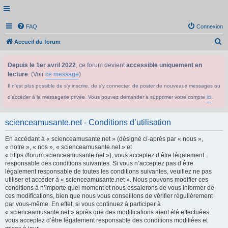
FAQ
Connexion
R
Accueil du forum
e
Depuis le 1er avril 2022
, ce forum devient
accessible uniquement en
c
lecture
. (Voir
ce message
)
h
Il n'est plus possible de s'y inscrire, de s'y connecter, de poster de nouveaux messages ou
e
d'accéder à la messagerie privée. Vous pouvez demander à supprimer votre compte
ici
.
r
c
scienceamusante.net - Conditions d’utilisation
h
En accédant à « scienceamusante.net » (désigné ci-après par « nous »,
e
« notre », « nos », « scienceamusante.net » et
r
« https://forum.scienceamusante.net »), vous acceptez d’être légalement
responsable des conditions suivantes. Si vous n’acceptez pas d’être
légalement responsable de toutes les conditions suivantes, veuillez ne pas
utiliser et accéder à « scienceamusante.net ». Nous pouvons modifier ces
conditions à n’importe quel moment et nous essaierons de vous informer de
ces modifications, bien que nous vous conseillons de vérifier régulièrement
par vous-même. En effet, si vous continuez à participer à
« scienceamusante.net » après que des modifications aient été effectuées,
vous acceptez d’être légalement responsable des conditions modifiées et