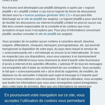
mises à jour.
Nos forums sont développés par phpBB (désignés ci-après par « logiciel
phpBB » et « phpBB Limited ») qui est un logiciel de forum de discussions
déclaré sous la «
licence publique générale GNU 2.0
» et qui peut être
téléchargé sur
le site de phpBB
(en anglais). Le logiciel phpBB a pour seul but
de faciliter les discussions sur internet et phpBB Limited ne peut en aucun cas
être tenu comme responsable de la conduite et du contenu que nous
acceptons et que nous n’acceptons pas. Pour plus d’informations concernant
phpBB, veuillez consulter
le site de phpBB
(en anglais).
Vous acceptez de ne publier aucun contenu à caractère abusif, obscène,
vulgaire, diffamatoire, choquant, menaçant, pornographique, etc. qui pourrait
transgresser la législation de votre pays, du pays dans lequel le serveur de
« scienceamusante.net » est hébergé ou encore la loi internationale. Si vous
ne respectez pas ces dispositions, vous vous exposez à un bannissement
immédiat et définitif et nous nous réservons le droit d’avertir votre fournisseur
d’accès à internet et les autorités officielles. L’adresse IP de tous les messages
est enregistrée afin d’aider au renforcement de ces conditions. Vous acceptez
le fait que « scienceamusante.net » ait le droit de supprimer, de modifier, de
déplacer ou de verrouiller n’importe quel sujet et message à n’importe quel
moment si nous estimons cela nécessaire. En tant qu’utilisateur, vous acceptez
que toutes les informations que vous avez renseignées soient enregistrées
dans notre base de données. Bien que ces informations ne seront pas
diffusées à une tierce partie sans votre consentement, ni
« scienceamusante.net », ni phpBB, ne pourront être tenus comme
En poursuivant votre navigation sur ce site, vous
responsables en cas de tentative de piratage informatique visant à
acceptez l’utilisation de cookies vous permettant
compromettre vos données.