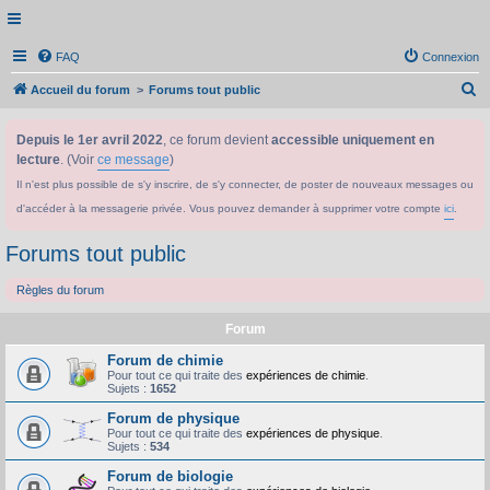
FAQ
Connexion
R
Accueil du forum
Forums tout public
e
Depuis le 1er avril 2022
, ce forum devient
accessible uniquement en
c
lecture
. (Voir
ce message
)
h
Il n'est plus possible de s'y inscrire, de s'y connecter, de poster de nouveaux messages ou
e
d'accéder à la messagerie privée. Vous pouvez demander à supprimer votre compte
ici
.
r
c
Forums tout public
h
Règles du forum
e
r
Forum
Forum de chimie
Pour tout ce qui traite des
expériences de chimie
.
Sujets :
1652
Forum de physique
Pour tout ce qui traite des
expériences de physique
.
Sujets :
534
Forum de biologie