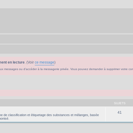
ent en lecture
. (Voir
ce message
)
ouveaux messages ou d'accéder à la messagerie privée. Vous pouvez demander à supprimer votre c
SUJETS
41
e de classification et étiquetage des substances et mélanges, basée
onisé.