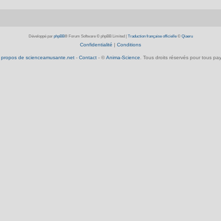
Développé par
phpBB
® Forum Software © phpBB Limited
|
Traduction française officielle
©
Qiaeru
Confidentialité
|
Conditions
 propos de scienceamusante.net
-
Contact
- ©
Anima-Science
. Tous droits réservés pour tous pay