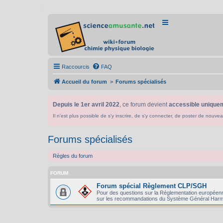
Raccourcis
FAQ
Accueil du forum
Forums spécialisés
Depuis le 1er avril 2022
, ce forum devient
accessible uniquem
Il n'est plus possible de s'y inscrire, de s'y connecter, de poster de n
Forums spécialisés
Règles du forum
FORUM
Forum spécial Règlement CLP/SGH
Pour des questions sur la Réglementation européenn
sur les recommandations du Système Général Harm