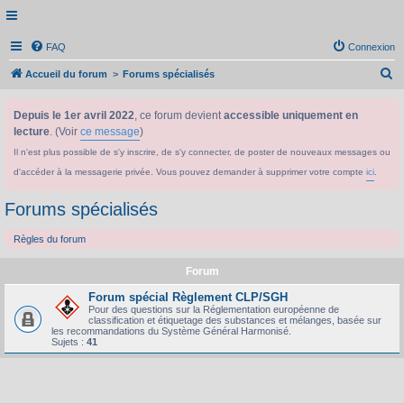
FAQ
Connexion
R
Accueil du forum
Forums spécialisés
e
Depuis le 1er avril 2022
, ce forum devient
accessible uniquement en
c
lecture
. (Voir
ce message
)
h
Il n'est plus possible de s'y inscrire, de s'y connecter, de poster de nouveaux messages ou
e
d'accéder à la messagerie privée. Vous pouvez demander à supprimer votre compte
ici
.
r
c
Forums spécialisés
h
Règles du forum
e
r
Forum
Forum spécial Règlement CLP/SGH
Pour des questions sur la Réglementation européenne de
classification et étiquetage des substances et mélanges, basée sur
les recommandations du Système Général Harmonisé.
Sujets :
41