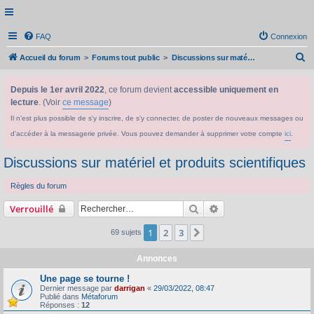
FAQ
Connexion
R
Accueil du forum
Forums tout public
Discussions sur matériel et produits scientifiques
e
Depuis le 1er avril 2022
, ce forum devient
accessible uniquement en
c
lecture
. (Voir
ce message
)
h
Il n'est plus possible de s'y inscrire, de s'y connecter, de poster de nouveaux messages ou
e
d'accéder à la messagerie privée. Vous pouvez demander à supprimer votre compte
ici
.
r
c
Discussions sur matériel et produits scientifiques
h
Règles du forum
e
Rechercher
Recherche avancée
Verrouillé
r
1
2
3
Suivant
69 sujets
Annonces
Une page se tourne !
Dernier message par
darrigan
«
29/03/2022, 08:47
Publié dans
Métaforum
Réponses :
12