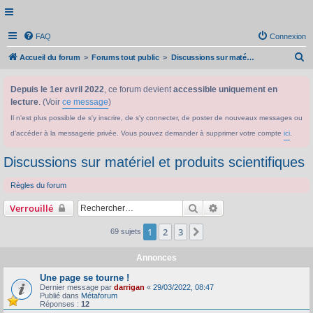
FAQ
Connexion
R
Accueil du forum
Forums tout public
Discussions sur matériel et produits scientifiques
e
Depuis le 1er avril 2022
, ce forum devient
accessible uniquement en
c
lecture
. (Voir
ce message
)
h
Il n'est plus possible de s'y inscrire, de s'y connecter, de poster de nouveaux messages ou
e
d'accéder à la messagerie privée. Vous pouvez demander à supprimer votre compte
ici
.
r
c
Discussions sur matériel et produits scientifiques
h
Règles du forum
e
Rechercher
Recherche avancée
Verrouillé
r
1
2
3
Suivant
69 sujets
Annonces
Une page se tourne !
Dernier message par
darrigan
«
29/03/2022, 08:47
Publié dans
Métaforum
Réponses :
12