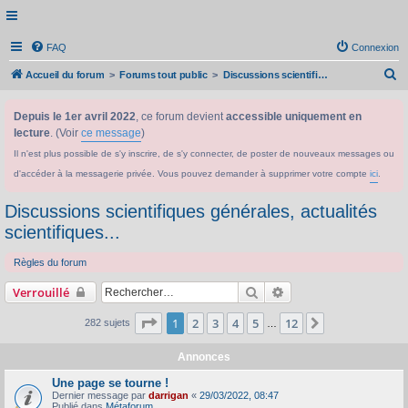
FAQ
Connexion
R
Accueil du forum
Forums tout public
Discussions scientifiques générales, actualités scientifiques...
e
Depuis le 1er avril 2022
, ce forum devient
accessible uniquement en
c
lecture
. (Voir
ce message
)
h
Il n'est plus possible de s'y inscrire, de s'y connecter, de poster de nouveaux messages ou
e
d'accéder à la messagerie privée. Vous pouvez demander à supprimer votre compte
ici
.
r
c
Discussions scientifiques générales, actualités
h
scientifiques...
e
Règles du forum
r
Rechercher
Recherche avancée
Verrouillé
Page
1
sur
12
1
2
3
4
5
12
Suivant
282 sujets
…
Annonces
Une page se tourne !
Dernier message par
darrigan
«
29/03/2022, 08:47
Publié dans
Métaforum