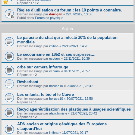
Réponses :
12
Règles d'utilisation du forum : les 10 points à connaître.
Dernier message par
darrigan
«
22/07/2012, 13:36
Publié dans
Forum de physique
Sujets
Le parasite du chat qui a infecté 30% de la population
mondiale
Dernier message par
imihna
«
26/12/2021, 14:28
Le secourisme en 1862 et ses surprises....
Dernier message par
ecolami
«
27/11/2021, 10:39
orbe sur camera infrarouge
Dernier message par
ecolami
«
01/11/2021, 20:57
Réponses :
2
Désherbant
Dernier message par
horuse10
«
29/08/2021, 23:47
Les enfants, le bio et le Cuivre
Dernier message par
horuse10
«
30/07/2021, 12:50
Réponses :
1
Recyclage/réutilisation des plastiques à usages scientifiques
Dernier message par
alexchimiste
«
21/07/2021, 23:42
Réponses :
2
ADN ancien et origine génétique des Européens
d'aujourd'hui
Dernier message par
imihna
«
11/07/2021, 02:17