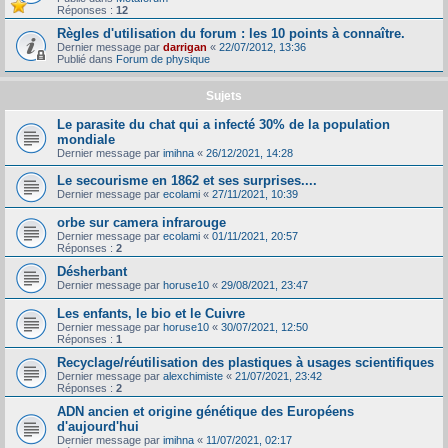
Réponses :
12
Règles d'utilisation du forum : les 10 points à connaître.
Dernier message par
darrigan
«
22/07/2012, 13:36
Publié dans
Forum de physique
Sujets
Le parasite du chat qui a infecté 30% de la population
mondiale
Dernier message par
imihna
«
26/12/2021, 14:28
Le secourisme en 1862 et ses surprises....
Dernier message par
ecolami
«
27/11/2021, 10:39
orbe sur camera infrarouge
Dernier message par
ecolami
«
01/11/2021, 20:57
Réponses :
2
Désherbant
Dernier message par
horuse10
«
29/08/2021, 23:47
Les enfants, le bio et le Cuivre
Dernier message par
horuse10
«
30/07/2021, 12:50
Réponses :
1
Recyclage/réutilisation des plastiques à usages scientifiques
Dernier message par
alexchimiste
«
21/07/2021, 23:42
Réponses :
2
ADN ancien et origine génétique des Européens
d'aujourd'hui
Dernier message par
imihna
«
11/07/2021, 02:17