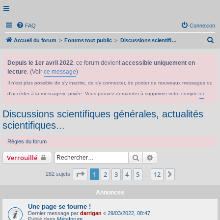
FAQ
Connexion
R
Accueil du forum
Forums tout public
Discussions scientifiques générales, actualités scientifiques...
e
Depuis le 1er avril 2022
, ce forum devient
accessible uniquement en
c
lecture
. (Voir
ce message
)
h
Il n'est plus possible de s'y inscrire, de s'y connecter, de poster de nouveaux messages ou
e
d'accéder à la messagerie privée. Vous pouvez demander à supprimer votre compte
ici
.
r
c
Discussions scientifiques générales, actualités
h
scientifiques...
e
Règles du forum
r
Rechercher
Recherche avancée
Verrouillé
Page
1
sur
12
1
2
3
4
5
12
Suivant
282 sujets
…
Annonces
Une page se tourne !
Dernier message par
darrigan
«
29/03/2022, 08:47
Publié dans
Métaforum