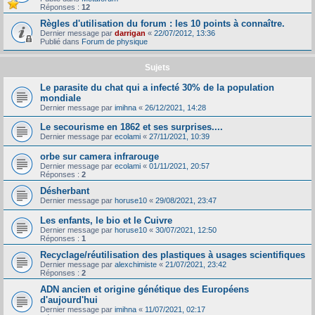
Réponses :
12
Règles d'utilisation du forum : les 10 points à connaître.
Dernier message par
darrigan
«
22/07/2012, 13:36
Publié dans
Forum de physique
Sujets
Le parasite du chat qui a infecté 30% de la population
mondiale
Dernier message par
imihna
«
26/12/2021, 14:28
Le secourisme en 1862 et ses surprises....
Dernier message par
ecolami
«
27/11/2021, 10:39
orbe sur camera infrarouge
Dernier message par
ecolami
«
01/11/2021, 20:57
Réponses :
2
Désherbant
Dernier message par
horuse10
«
29/08/2021, 23:47
Les enfants, le bio et le Cuivre
Dernier message par
horuse10
«
30/07/2021, 12:50
Réponses :
1
Recyclage/réutilisation des plastiques à usages scientifiques
Dernier message par
alexchimiste
«
21/07/2021, 23:42
Réponses :
2
ADN ancien et origine génétique des Européens
d'aujourd'hui
Dernier message par
imihna
«
11/07/2021, 02:17