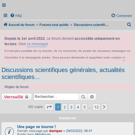
FAQ
Connexion
R
Accueil du forum
Forums tout public
Discussions scientifiques générales, actualités scientifiques...
e
Depuis le 1er avril 2022
, ce forum devient
accessible uniquement en
c
lecture
. (Voir
ce message
)
h
Il n'est plus possible de s'y inscrire, de s'y connecter, de poster de nouveaux messages ou
e
d'accéder à la messagerie privée. Vous pouvez demander à supprimer votre compte
ici
.
r
c
Discussions scientifiques générales, actualités
h
scientifiques...
e
Règles du forum
r
Rechercher
Recherche avancée
Verrouillé
Page
1
sur
12
1
2
3
4
5
12
Suivant
282 sujets
…
Annonces
Une page se tourne !
Dernier message par
darrigan
«
29/03/2022, 08:47
Publié dans
Métaforum