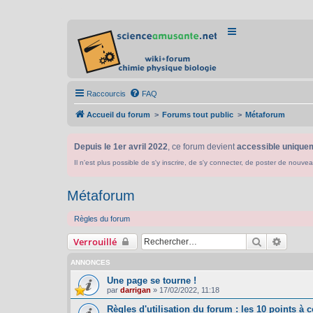
Raccourcis
FAQ
Accueil du forum
Forums tout public
Métaforum
Depuis le 1er avril 2022
, ce forum devient
accessible uniquem
Il n'est plus possible de s'y inscrire, de s'y connecter, de poster de n
Métaforum
Règles du forum
Rechercher
Recher
Verrouillé
ANNONCES
Une page se tourne !
par
darrigan
»
17/02/2022, 11:18
Règles d'utilisation du forum : les 10 points à c