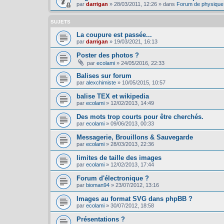
par
darrigan
»
28/03/2011, 12:26
» dans
Forum de physique
SUJETS
La coupure est passée...
par
darrigan
»
19/03/2021, 16:13
Poster des photos ?
par
ecolami
»
24/05/2016, 22:33
Balises sur forum
par
alexchimiste
»
10/05/2015, 10:57
balise TEX et wikipedia
par
ecolami
»
12/02/2013, 14:49
Des mots trop courts pour être cherchés.
par
ecolami
»
09/06/2013, 00:33
Messagerie, Brouillons & Sauvegarde
par
ecolami
»
28/03/2013, 22:36
limites de taille des images
par
ecolami
»
12/02/2013, 17:44
Forum d'électronique ?
par
bioman94
»
23/07/2012, 13:16
Images au format SVG dans phpBB ?
par
ecolami
»
30/07/2012, 18:58
Présentations ?