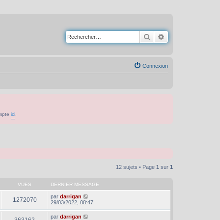
Rechercher
Recherche avancé
Connexion
ompte
ici
.
12 sujets • Page
1
sur
1
VUES
DERNIER MESSAGE
par
darrigan
1272070
29/03/2022, 08:47
par
darrigan
363162