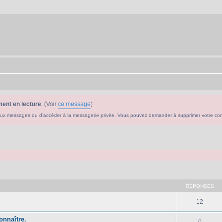
ent en lecture
. (Voir
ce message
)
ouveaux messages ou d'accéder à la messagerie privée. Vous pouvez demander à supprimer votre c
che avancée
RÉPONSES
12
onnaître.
0