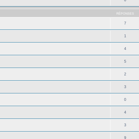
RÉPONSES
7
1
4
5
2
3
0
4
3
9