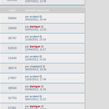
22/07/2012, 13:36
VUES
DERNIER MESSAGE
par
ecolami
56664
25/03/2021, 20:44
par
darrigan
29060
25/05/2016, 12:32
par
ecolami
36797
11/05/2015, 23:16
par
darrigan
52633
12/04/2015, 11:27
par
ecolami
31640
11/06/2013, 14:20
par
chatelot16
36074
30/03/2013, 18:30
par
ecolami
27857
12/02/2013, 17:44
par
darrigan
38594
03/08/2012, 11:28
par
ecolami
32753
30/07/2012, 21:57
par
darrigan
57581