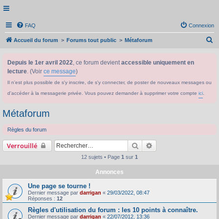
FAQ
Connexion
R
Accueil du forum
Forums tout public
Métaforum
e
Depuis le 1er avril 2022
, ce forum devient
accessible uniquement en
c
lecture
. (Voir
ce message
)
h
Il n'est plus possible de s'y inscrire, de s'y connecter, de poster de nouveaux messages ou
e
d'accéder à la messagerie privée. Vous pouvez demander à supprimer votre compte
ici
.
r
c
Métaforum
h
Règles du forum
e
Rechercher
Recherche avancée
Verrouillé
r
12 sujets • Page
1
sur
1
Annonces
Une page se tourne !
Dernier message par
darrigan
«
29/03/2022, 08:47
Réponses :
12
Règles d'utilisation du forum : les 10 points à connaître.
Dernier message par
darrigan
«
22/07/2012, 13:36