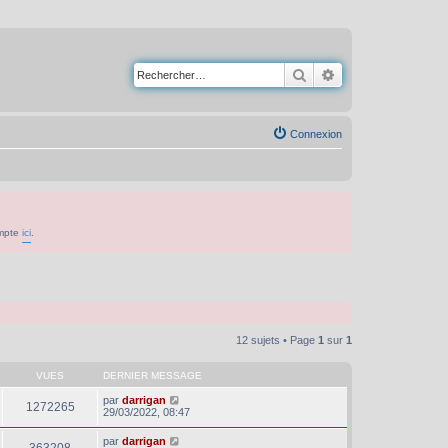
Rechercher
Recherche avancé
Connexion
ompte
ici
.
12 sujets • Page
1
sur
1
VUES
DERNIER MESSAGE
par
darrigan
1272265
29/03/2022, 08:47
par
darrigan
363208