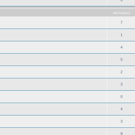
RÉPONSES
7
1
4
5
2
3
0
4
3
9