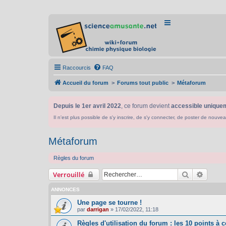
Raccourcis
FAQ
Accueil du forum
Forums tout public
Métaforum
Depuis le 1er avril 2022
, ce forum devient
accessible uniquem
Il n'est plus possible de s'y inscrire, de s'y connecter, de poster de n
Métaforum
Règles du forum
Rechercher
Recher
Verrouillé
ANNONCES
Une page se tourne !
par
darrigan
»
17/02/2022, 11:18
Règles d'utilisation du forum : les 10 points à c