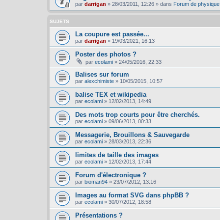
par
darrigan
»
28/03/2011, 12:26
» dans
Forum de physique
SUJETS
La coupure est passée...
par
darrigan
»
19/03/2021, 16:13
Poster des photos ?
par
ecolami
»
24/05/2016, 22:33
Balises sur forum
par
alexchimiste
»
10/05/2015, 10:57
balise TEX et wikipedia
par
ecolami
»
12/02/2013, 14:49
Des mots trop courts pour être cherchés.
par
ecolami
»
09/06/2013, 00:33
Messagerie, Brouillons & Sauvegarde
par
ecolami
»
28/03/2013, 22:36
limites de taille des images
par
ecolami
»
12/02/2013, 17:44
Forum d'électronique ?
par
bioman94
»
23/07/2012, 13:16
Images au format SVG dans phpBB ?
par
ecolami
»
30/07/2012, 18:58
Présentations ?