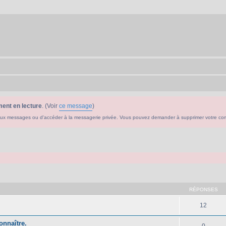
ent en lecture
. (Voir
ce message
)
ouveaux messages ou d'accéder à la messagerie privée. Vous pouvez demander à supprimer votre c
che avancée
RÉPONSES
12
onnaître.
0