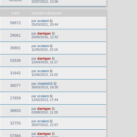
22/07/2012, 13:36
VUES
DERNIER MESSAGE
par
ecolami
56672
25/03/2021, 20:44
par
darrigan
29061
25/05/2016, 12:32
par
ecolami
36801
11/05/2015, 23:16
par
darrigan
52636
12/04/2015, 11:27
par
ecolami
31642
11/06/2013, 14:20
par
chatelot16
36077
30/03/2013, 18:30
par
ecolami
27859
12/02/2013, 17:44
par
darrigan
38603
03/08/2012, 11:28
par
ecolami
32755
30/07/2012, 21:57
par
darrigan
57584