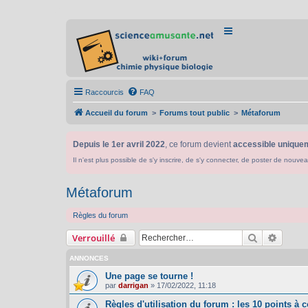
Raccourcis
FAQ
Accueil du forum
Forums tout public
Métaforum
Depuis le 1er avril 2022
, ce forum devient
accessible uniquem
Il n'est plus possible de s'y inscrire, de s'y connecter, de poster de n
Métaforum
Règles du forum
Rechercher
Recher
Verrouillé
ANNONCES
Une page se tourne !
par
darrigan
»
17/02/2022, 11:18
Règles d'utilisation du forum : les 10 points à c