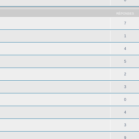
RÉPONSES
7
1
4
5
2
3
0
4
3
9