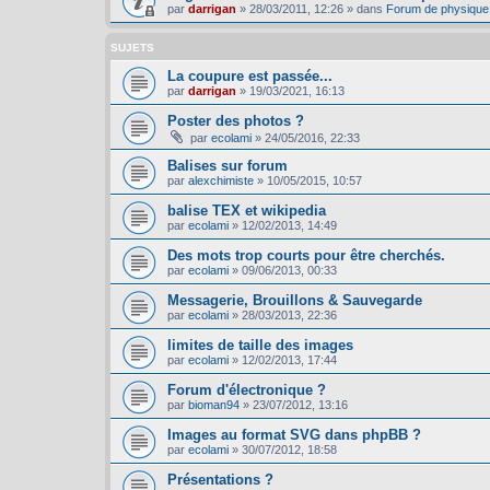
par
darrigan
»
28/03/2011, 12:26
» dans
Forum de physique
SUJETS
La coupure est passée...
par
darrigan
»
19/03/2021, 16:13
Poster des photos ?
par
ecolami
»
24/05/2016, 22:33
Balises sur forum
par
alexchimiste
»
10/05/2015, 10:57
balise TEX et wikipedia
par
ecolami
»
12/02/2013, 14:49
Des mots trop courts pour être cherchés.
par
ecolami
»
09/06/2013, 00:33
Messagerie, Brouillons & Sauvegarde
par
ecolami
»
28/03/2013, 22:36
limites de taille des images
par
ecolami
»
12/02/2013, 17:44
Forum d'électronique ?
par
bioman94
»
23/07/2012, 13:16
Images au format SVG dans phpBB ?
par
ecolami
»
30/07/2012, 18:58
Présentations ?