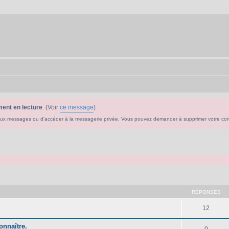
ent en lecture
. (Voir
ce message
)
ouveaux messages ou d'accéder à la messagerie privée. Vous pouvez demander à supprimer votre c
che avancée
RÉPONSES
12
onnaître.
0