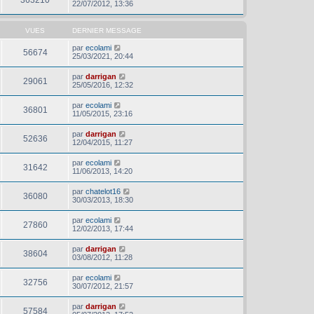
22/07/2012, 13:36
VUES
DERNIER MESSAGE
par
ecolami
56674
25/03/2021, 20:44
par
darrigan
29061
25/05/2016, 12:32
par
ecolami
36801
11/05/2015, 23:16
par
darrigan
52636
12/04/2015, 11:27
par
ecolami
31642
11/06/2013, 14:20
par
chatelot16
36080
30/03/2013, 18:30
par
ecolami
27860
12/02/2013, 17:44
par
darrigan
38604
03/08/2012, 11:28
par
ecolami
32756
30/07/2012, 21:57
par
darrigan
57584