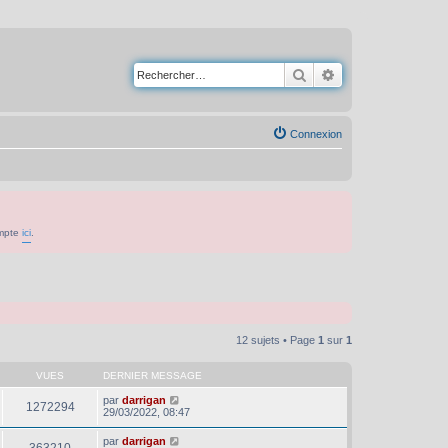
Rechercher
Recherche avancé
Connexion
ompte
ici
.
12 sujets • Page
1
sur
1
VUES
DERNIER MESSAGE
par
darrigan
1272294
29/03/2022, 08:47
par
darrigan
363210